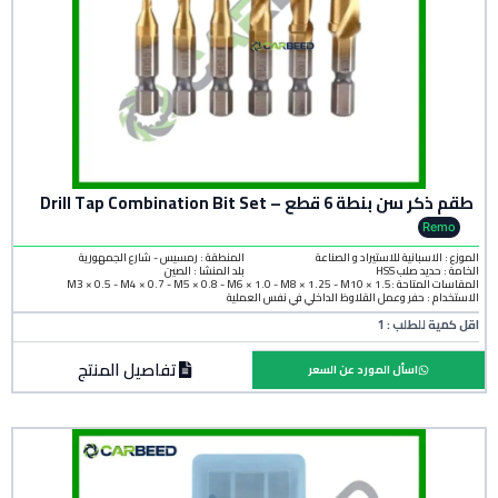
طقم ذكر سن بنطة 6 قطع – Drill Tap Combination Bit Set
Remo
الموزع : الاسبانية للاستيراد و الصناعة
المنطقة :
رمسيس - شارع الجمهورية
الخامة :
حديد صلب HSS
بلد المنشأ :
الصين
المقاسات المتاحة :M3 × 0.5 - M4 × 0.7 - M5 × 0.8 - M6 × 1.0 - M8 × 1.25 - M10 × 1.5
الاستخدام : حفر وعمل القلاوظ الداخلي في نفس العملية
اقل كمية للطلب : 1
تفاصيل المنتج
اسأل المورد عن السعر