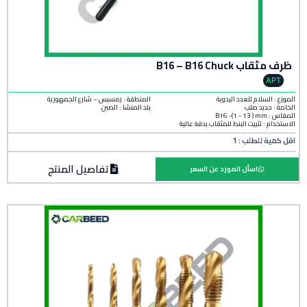
ظرف مثقاب B16 – B16 Chuck
APT
الموزع : السلام للعدد اليدوية
المنطقة :
رمسيس – شارع الجمهورية
الخامة :
حديد صلب
بلد المنشأ :
الصين
المقاس : B16 -(1 - 13 ) mm
الاستخدام : تثبيت البنط للمثقاب بدقة عالية
اقل كمية للطلب : 1
تفاصيل المنتج
اسأل المورد عن السعر