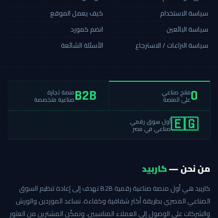
سياسة الاستخدام
كيف يعمل الموقع
سياسة البائعين
انضم كمورد
سياسة النزاعات / الاسترجاع
الأسئلة الشائعة
منصة تجارة
منتج صناعي
B2B
0
صناعية متخصصة
على المنصة
أول سوق رقمي
🇪🇬
صناعي في مصر
من نحن —
كاربيد
كاربيد هي أول منصة صناعية رقمية B2B تهدف إلى إعادة تنظيم السوق
الصناعي المصري بطريقة أكثر شفافية وكفاءة. نساعد الموردين والورش
والشركات على الوصول إلى العملاء المناسبين، ونمكّن المشترين من العثور