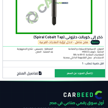
ذكر إلى كوبالت حلزوني (Spiral Cobalt Tap)
منتج شامل - ادخل لرؤية المنتجات الفرعية
Remo
الموزع : الاسبانية للاستيراد و الصناعة
المنطقة :
رمسيس - شارع الجمهورية
الخامة :
كوبلت HSSCO
بلد المنشأ :
الصين
المقاسات المتاحة :M4 to M10
الاستخدام : عمل القلاووظ الداخلي بسرعة
اقل كمية للطلب : 1
تفاصيل المنتج
اسأل المورد عن السعر
CAR
BEED
أول سوق رقمي صناعي في مصر