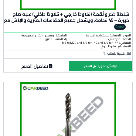
شنطة ذكَر و لُقمة (قلاوظ خارجي + قلاوظ داخلي) علبة صاج
كبيرة – 45 قطعة، ويشمل جميع المقاسات المترية والإنش مع
قلاوظ خشن ودقيق
Remo
الموزع : الاسبانية للاستيراد و الصناعة
المنطقة :
رمسيس - شارع الجمهورية
الخامة :
حديد صلب
بلد المنشأ :
الصين
المقاس : M6 to M24 and 1/4 to 1 NC and 1/4 to 1 NF
الاستخدام : قلاوظ يدوي
اقل كمية للطلب : 1
تفاصيل المنتج
اسأل المورد عن السعر