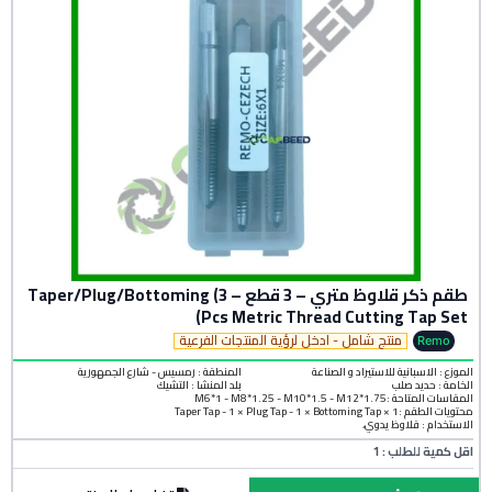
طقم ذكر قلاوظ متري – 3 قطع – Taper/Plug/Bottoming (3
Pcs Metric Thread Cutting Tap Set)
منتج شامل - ادخل لرؤية المنتجات الفرعية
Remo
الموزع : الاسبانية للاستيراد و الصناعة
المنطقة :
رمسيس - شارع الجمهورية
الخامة :
حديد صلب
بلد المنشأ :
التشيك
المقاسات المتاحة :M6*1 - M8*1.25 - M10*1.5 - M12*1.75
محتويات الطقم :1 × Taper Tap - 1 × Plug Tap - 1 × Bottoming Tap
الاستخدام : قلاوظ يدوي،
اقل كمية للطلب : 1