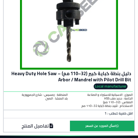
دليل بنطة كباية كبير (32–110 مم) – Heavy Duty Hole Saw
Arbor / Mandrel with Pilot Drill Bit
Local manufacturer
الموزع : الاسبانية للاستيراد و الصناعة
المنطقة :
رمسيس - شارع الجمهورية
الخامة :
حديد صلب HSS
بلد المنشأ :
الصين
المقاس : (32–110 مم)
الاستخدام : تثبيت بنطة كباية 32–110 مم
اقل كمية للطلب : 1
تفاصيل المنتج
اسأل المورد عن السعر