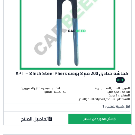
كماشة حدادي 200 مم 8 بوصة APT – 8 Inch Steel Pliers
APT
الموزع : السلام للعدد اليدوية
المنطقة :
رمسيس – شارع الجمهورية
الخامة :
حديد صلب
بلد المنشأ :
ألمانيا
المقاس : 8 بوصة
الاستخدام : تستخدم لعمليات الشد والقبض.
اقل كمية للطلب : 1
تفاصيل المنتج
اسأل المورد عن السعر