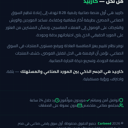
من نحن —
كاربيد
كاربيد هي أول منصة صناعية رقمية B2B تهدف إلى إعادة تنظيم السوق
الصناعي المصري بطريقة أكثر شفافية وكفاءة. نساعد الموردين والورش
والشركات على الوصول إلى العملاء المناسبين، ونمكّن المشترين من العثور
على المورد الحقيقي الذي يلبي احتياجاتهم بدقة وجودة.
نوفر نظام تقييم يعزز المنافسة العادلة ويرفع مستوى المنتجات في السوق
الصناعي. نؤمن أن الرقمنة هي الحل لتقليل الفوضى، كشف المنتجات
منخفضة الجودة، وتسريع حركة التجارة الصناعية.
كاربيد هي الجسر الذكي بين المورد الصناعي والمستهلك
— بثقة،
واحتراف، ورؤية مستقبلية.
تواصل آمن ومباشر
موردون موثّقون
رد خلال 24 ساعة
مجتمع صناعي متخصص
بدون عمولة على الصفقات
© 2026
Carbeed
. جميع الحقوق محفوظة. أول سوق رقمي صناعي في مصر.