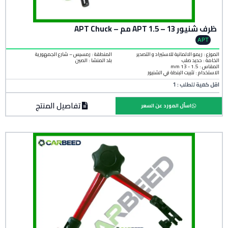
ظرف شنيور APT 1.5 – 13 مم – APT Chuck
APT
الموزع : ريمو الالمانية للاستيراد و التصدير
المنطقة :
رمسيس – شارع الجمهورية
الخامة :
حديد صلب
بلد المنشأ :
الصين
المقاس : 1.5 - 13 mm
الاستخدام : تثبيت البنطة في الشنيور
اقل كمية للطلب : 1
تفاصيل المنتج
اسأل المورد عن السعر