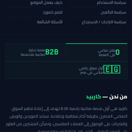
سياسة الاستخدام
كيف يعمل الموقع
سياسة البائعين
انضم كمورد
سياسة النزاعات / الاسترجاع
الأسئلة الشائعة
منصة تجارة
منتج صناعي
B2B
0
صناعية متخصصة
على المنصة
أول سوق رقمي
🇪🇬
صناعي في مصر
من نحن —
كاربيد
كاربيد هي أول منصة صناعية رقمية B2B تهدف إلى إعادة تنظيم السوق
الصناعي المصري بطريقة أكثر شفافية وكفاءة. نساعد الموردين والورش
والشركات على الوصول إلى العملاء المناسبين، ونمكّن المشترين من العثور
على المورد الحقيقي الذي يلبي احتياجاتهم بدقة وجودة.