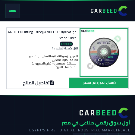
CAR
BEED
حجر قطعيه ANTIFLEX 5 بوصة – ANTIFLEX Cutting
Stone 5 Inch
ANTIEFIX
اقل كمية للطلب : 1
الموزع : ريمو الالمانية للاستيراد و التصدير
الخامة :
خليط معدني
المنطقة :
رمسيس – شارع الجمهورية
بلد المنشأ :
الصين
تفاصيل المنتج
اسأل المورد عن السعر
CAR
BEED
أول سوق رقمي صناعي في مصر
EGYPT'S FIRST DIGITAL INDUSTRIAL MARKETPLACE