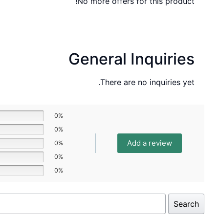
No more offers for this product!
General Inquiries
There are no inquiries yet.
0%
0%
Add a review
0%
0%
0%
Search