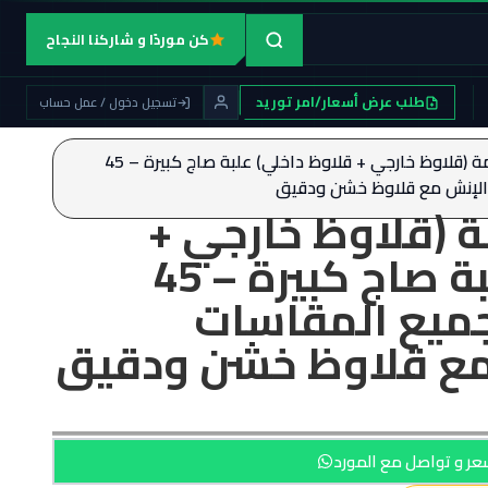
كن موردًا و شاركنا النجاح
طلب عرض أسعار/امر توريد
تسجيل دخول / عمل حساب
/ شنطة ذكَر و لُقمة (قلاوظ خارجي + قلاوظ داخلي) علبة صاج كبيرة – 45
الإنش مع قلاوظ خشن ودقيق
ة (قلاوظ خارجي +
قلاوظ داخلي) علبة صاج كبيرة – 45
ميع المقاسات
 مع قلاوظ خشن ودقيق
ر و تواصل مع المورد