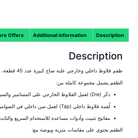
re Offers
Additional information
Description
Description
طقم قلاوظ داخلي وخارجي علبة صاج كبيرة عدد 45 قطعة، مُصمم للاستخدام الصناعي والمهني وورش الخراطة والصيانة الميكانيكية.
الطقم يشمل مجموعة كاملة من:
ذكَر (Die) لعمل القلاوظ الخارجي على المسامير والسيخ المعدني
لُقمة قلاوظ داخلي (Tap) لعمل سن داخلي في الصواميل والقطع المخرمة
مفاتيح تثبيت وأدوات مساعدة للاستخدام السريع والثابت
الطقم يحتوي على مقاسات مترية وبوصة مع: