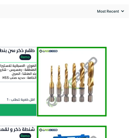
طقم ذكر سن بنطة 6 قطع – Tap Combination Bit Set
Remo
الموزع : الاسبانية للاستيرا
المنطقة :
رمسيس - شارع 
بلد المنشأ :
الصين
الخامة :
حديد صلب HSS
اقل كمية للطلب : 1
شنطة ذكر و لقمة 3–18 مم علبة بلاستيك (ic Tap and Die Set 3–18 mm
Remo