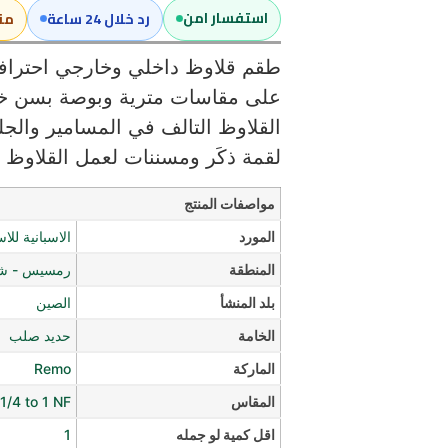
استفسار امن
رد خلال 24 ساعة
من
على مقاسات مترية وبوصة بسن خش
القلاوظ التالف في المسامير والجل
لقمة ذكَر ومسننات لعمل القلاوظ 
مواصفات المنتج
المورد
الاسبانية للا
المنطقة
رمسيس - شار
بلد المنشأ
الصين
الخامة
حديد صلب
الماركة
Remo
المقاس
1/4 to 1 NF
اقل كمية لو جمله
1