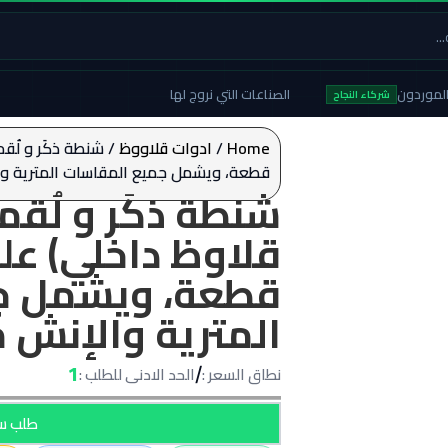
لموردون
الصناعات التي نروج لها
شركاء النجاح
Home
/
ادوات قلاووظ
قطعة، ويشمل جميع المقاسات المترية و
شنطة ذكَر و لُقم
قطعة، ويشمل ج
المترية والإنش
1
نطاق السعر :
الحد الادنى للطلب :
/
طلب سع