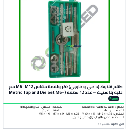
طقم قلاوظ (داخلي و خارجي)ذكر ولقمة مقاس M6–M12 مم
علبة بلاستيك – عدد 12 قطعة (Metric Tap and Die Set M6–
M12 mm)
Remo
الموزع : الاسبانية للاستيراد و الصناعة
المنطقة :
رمسيس - شارع الجمهورية
الخامة :
حديد صلب
بلد المنشأ :
الصين
المقاس : M6 × 1.0 - M7 × 1.0 - M8 × 1.25 - M10 × 1.5 - M12 × 1.75
الاستخدام : عمل قلاوظ يدوي داخلي و خارجي
اقل كمية للطلب : 1