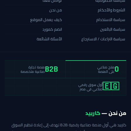
سياسة الخصوصية
تواصل معنا
الشروط والأحكام
من نحن
سياسة الاستخدام
كيف يعمل الموقع
سياسة البائعين
انضم كمورد
سياسة النزاعات / الاسترجاع
الأسئلة الشائعة
منصة تجارة
منتج صناعي
B2B
0
صناعية متخصصة
على المنصة
أول سوق رقمي
🇪🇬
صناعي في مصر
من نحن —
كاربيد
كاربيد هي أول منصة صناعية رقمية B2B تهدف إلى إعادة تنظيم السوق