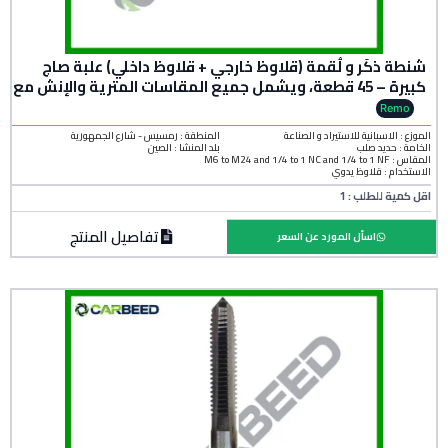
شنطة ذكَر و لُقمة (قلاوظ خارجي + قلاوظ داخلي) علبة صاج
كبيرة – 45 قطعة، ويشمل جميع المقاسات المترية والإنش مع
قلاوظ خشن ودقيق
Remo
الموزع : الاسبانية للاستيراد و الصناعة
المنطقة :
رمسيس - شارع الجمهورية
الخامة :
حديد صلب
بلد المنشأ :
الصين
المقاس : M6 to M24 and 1/4 to 1 NC and 1/4 to 1 NF
الاستخدام : قلاوظ يدوي
اقل كمية للطلب : 1
تفاصيل المنتج
اسأل المورد عن السعر