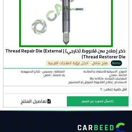
ذكر إصلاح سن قلاووظ (خارجي) | Thread Repair Die (External
Thread Restorer Die)
منتج شامل - ادخل لرؤية المنتجات الفرعية
Remo
الموزع : الاسبانية للاستيراد و الصناعة
المنطقة :
رمسيس - شارع الجمهورية
الخامة :
معدن
بلد المنشأ :
الصين
المقاسات المتاحة :M4 to M24
الاستخدام : إصلاح القلاووظ المبوش أو الممسوح
اقل كمية للطلب : 1
تفاصيل المنتج
اسأل المورد عن السعر
CAR
BEED