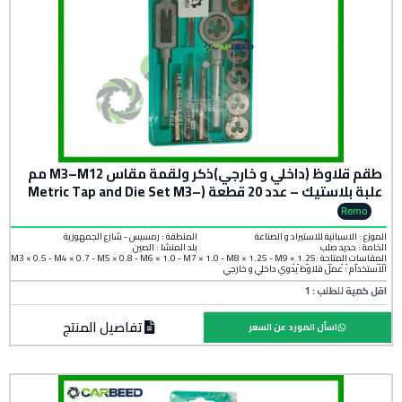
طقم قلاوظ (داخلي و خارجي)ذكر ولقمة مقاس M3–M12 مم
علبة بلاستيك – عدد 20 قطعة (Metric Tap and Die Set M3–
M12 mm) (Copy)
Remo
الموزع : الاسبانية للاستيراد و الصناعة
المنطقة :
رمسيس - شارع الجمهورية
الخامة :
حديد صلب
بلد المنشأ :
الصين
المقاسات المتاحة :M3 × 0.5 - M4 × 0.7 - M5 × 0.8 - M6 × 1.0 - M7 × 1.0 - M8 × 1.25 - M9 × 1.25
- M10 × 1.5 - M12 × 1.75
الاستخدام : عمل قلاوظ يدوي داخلي و خارجي
اقل كمية للطلب : 1
تفاصيل المنتج
اسأل المورد عن السعر