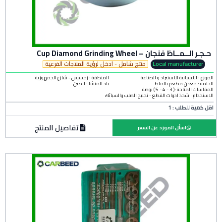
حـجـر الــمــاظ فنجان – Cup Diamond Grinding Wheel
منتج شامل - ادخل لرؤية المنتجات الفرعية
Local manufacturer
الموزع : الاسبانية للاستيراد و الصناعة
المنطقة :
رمسيس - شارع الجمهورية
الخامة :
معدن مطعم بالماظ
بلد المنشأ :
الصين
المقاسات المتاحة :( 3 - 4 - 5 ) بوصة
الاستخدام : شحذ أدوات القطع - تجليخ الصلب والسبائك
اقل كمية للطلب : 1
تفاصيل المنتج
اسأل المورد عن السعر