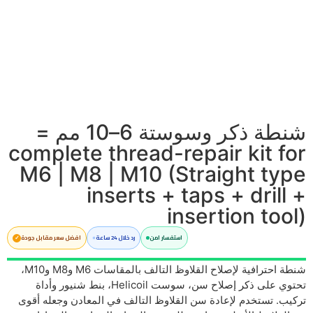
شنطة ذكر وسوستة 6–10 مم =
complete thread-repair kit for
M6 | M8 | M10 (Straight type
inserts + taps + drill +
insertion tool)
استفسار امن
رد خلال 24 ساعة
افضل سعر مقابل جودة
شنطة احترافية لإصلاح القلاوظ التالف بالمقاسات M6 وM8 وM10،
تحتوي على ذكر إصلاح سن، سوست Helicoil، بنط شنيور وأداة
تركيب. تستخدم لإعادة سن القلاوظ التالف في المعادن وجعله أقوى