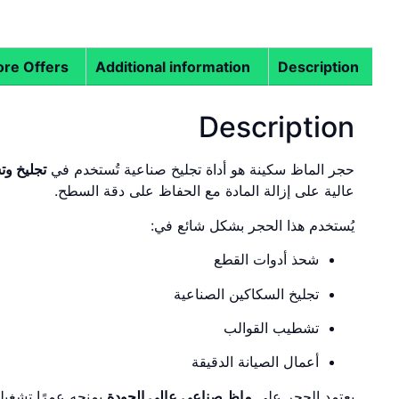
re Offers
Additional information
Description
Description
حجر الماظ سكينة هو أداة تجليخ صناعية تُستخدم في
تجليخ وت
عالية على إزالة المادة مع الحفاظ على دقة السطح.
يُستخدم هذا الحجر بشكل شائع في:
شحذ أدوات القطع
تجليخ السكاكين الصناعية
تشطيب القوالب
أعمال الصيانة الدقيقة
يعتمد الحجر على
ماظ صناعي عالي الجودة
يمنحه عمرًا تشغيليً