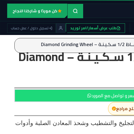
كن موردًا و شاركنا النجاح
طلب عرض أسعار/امر توريد
تسجيل دخول / عمل حساب
Diamond Grinding
حـجـر الــمــاظ 1/2 سـكـيـنـة – Diamond
ر و تواصل مع المورد
تج مراجع
جليخ والتشطيب وشحذ المعادن الصلبة وأدوات