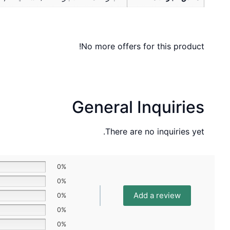
No more offers for this product!
General Inquiries
There are no inquiries yet.
0%
0%
Add a review
0%
0%
0%