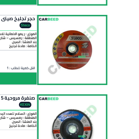
حجر تجليخ صيني ستيكو (180 * 6) 7 بوصة –  * 6) 7 inch
Steco
الموزع : ريمو الالمانية للا
المنطقة :
رمسيس – شارع 
بلد المنشأ :
الصين
الخامة :
مادة تجليخ
اقل كمية للطلب : 1
صنفرة مروحية 5 بوصة – 5 Inch Grinding Disc
KEXIN
الموزع : السلام للعدد الي
المنطقة :
رمسيس – شارع 
بلد المنشأ :
الصين
الخامة :
مادة تجليخ