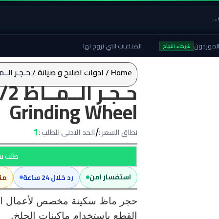
لموردون
الصناعات التي نروج لها
شركاء النجاح
Home
/
ادوات اصلاح و صيانة
/ حـجـر الــمــاظ 1/2 سـكـيـنـة –  Wheel
Grinding Wheel
1
نطاق السعر :
الحد الادنى للطلب :
/
طلب سع
استفسار امن
رد خلال 24 ساعة
من
حجر ماظ سكينة مخصص لأعمال الت
القطع باستخدام ماكينات الجلخ.