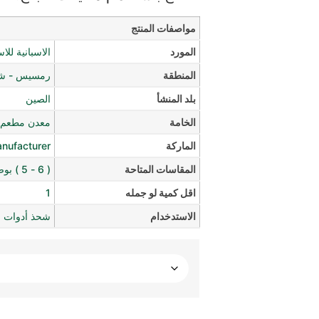
مواصفات المنتج
المورد
الاسبانية للا
المنطقة
رمسيس - شار
بلد المنشأ
الصين
الخامة
معدن مطعم ب
الماركة
anufacturer
المقاسات المتاحة
( 6 - 5 ) بوصة
اقل كمية لو جمله
1
الاستدخدام
شحذ أدوات ا