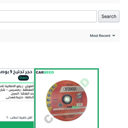
Search
حجر تجليخ 9 بوصة – Steco Grinding Wheel
Steco
الموزع : ريمو الالمانية للا
المنطقة :
رمسيس – شارع 
بلد المنشأ :
الصين
الخامة :
خليط معدني
اقل كمية للطلب : 1