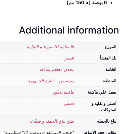
6 بوصة (≈ 150 مم)
Additional information
الموزع
الاسبانية للاستيراد و التجارة
بلد المنشأ
الصين
الخامة
معدن مطعم بالماظ
المنطقة
رمسيس – شارع الجمهورية
يعمل علي ماكينة
ماكينة تجليخ
اصلى و تقليد و
اصلي
استوكات
يباع بالجمله
منتج يباع بالجمله و قطاعى
مقاس حجر الالماظ
"حـجـر الــمــاظ 5 بـوصـة 1/2 سـكـيـنـة", "حـجـر الــمــاظ 6 بـوصـة 1/2 سـكـيـنـة"