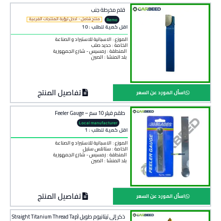
قلم مخرطة جنب
منتج شامل - ادخل لرؤية المنتجات الفرعية
Remo
اقل كمية للطلب : 10
الموزع : الاسبانية للاستيراد و الصناعة
الخامة :
حديد صلب
المنطقة :
رمسيس - شارع الجمهورية
بلد المنشأ :
الصين
تفاصيل المنتج
اسأل المورد عن السعر
طقم فيلر 10 سم – Feeler Gauge
Local manufacturer
اقل كمية للطلب : 1
الموزع : الاسبانية للاستيراد و الصناعة
الخامة :
ستانلس ستيل
المنطقة :
رمسيس - شارع الجمهورية
بلد المنشأ :
الصين
تفاصيل المنتج
اسأل المورد عن السعر
ذكر إلى تيتانيوم طويل (Straight Titanium Thread Tap