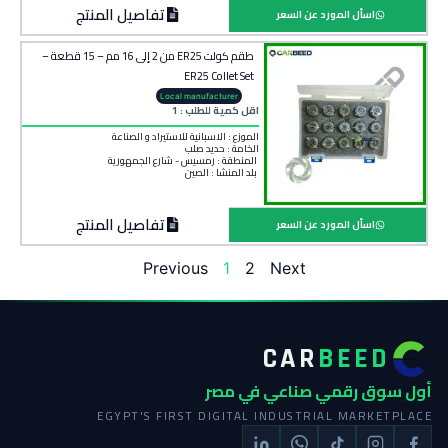
تفاصيل المنتج
اسأل المورد عن السعر
طقم كولت ER25 من 2 إلى 16 مم – 15 قطعة –
ER25 Collet Set
Local manufacturer
اقل كمية للطلب : 1
الموزع : الاسبانية للاستيراد و الصناعة
الخامة :
حديد صلب
المنطقة :
رمسيس - شارع الجمهورية
بلد المنشأ :
الصين
تفاصيل المنتج
اسأل المورد عن السعر
Previous
1
2
Next
CAR
BEED
أول سوق رقمي صناعي في مصر
EGYPT'S FIRST DIGITAL INDUSTRIAL MARKETPLACE