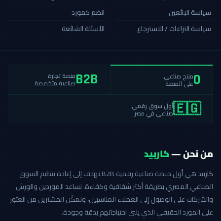
سياسة البائعين
انضم كمورد
سياسة النزاعات / الاسترجاع
الأسئلة الشائعة
منصة تجارة
منتج صناعي
B2B
0
صناعية متخصصة
على المنصة
أول سوق رقمي
🇪🇬
صناعي في مصر
من نحن —
كاربيد
كاربيد هي أول منصة صناعية رقمية B2B تهدف إلى إعادة تنظيم السوق
الصناعي المصري بطريقة أكثر شفافية وكفاءة. نساعد الموردين والورش
والشركات على الوصول إلى العملاء المناسبين، ونمكّن المشترين من العثور
على المورد الحقيقي الذي يلبي احتياجاتهم بدقة وجودة.