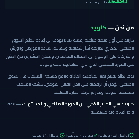
صناعي في مصر
من نحن —
كاربيد
كاربيد هي أول منصة صناعية رقمية B2B تهدف إلى إعادة تنظيم السوق
الصناعي المصري بطريقة أكثر شفافية وكفاءة. نساعد الموردين والورش
والشركات على الوصول إلى العملاء المناسبين، ونمكّن المشترين من العثور
على المورد الحقيقي الذي يلبي احتياجاتهم بدقة وجودة.
نوفر نظام تقييم يعزز المنافسة العادلة ويرفع مستوى المنتجات في السوق
الصناعي. نؤمن أن الرقمنة هي الحل لتقليل الفوضى، كشف المنتجات
منخفضة الجودة، وتسريع حركة التجارة الصناعية.
كاربيد هي الجسر الذكي بين المورد الصناعي والمستهلك
— بثقة،
واحتراف، ورؤية مستقبلية.
تواصل آمن ومباشر
موردون موثّقون
رد خلال 24 ساعة