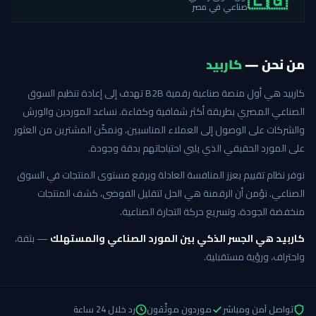
🇪🇬
صناعي في مصر
من نحن —
كاربيد
كاربيد هي أول منصة صناعية رقمية B2B تهدف إلى إعادة تنظيم السوق
الصناعي المصري بطريقة أكثر شفافية وكفاءة. نساعد الموردين والورش
والشركات على الوصول إلى العملاء المناسبين، ونمكّن المشترين من العثور
على المورد الحقيقي الذي يلبي احتياجاتهم بدقة وجودة.
نوفر نظام تقييم يعزز المنافسة العادلة ويرفع مستوى المنتجات في السوق
الصناعي. نؤمن أن الرقمنة هي الحل لتقليل الفوضى، كشف المنتجات
منخفضة الجودة، وتسريع حركة التجارة الصناعية.
كاربيد هي الجسر الذكي بين المورد الصناعي والمستهلك
— بثقة،
واحتراف، ورؤية مستقبلية.
تواصل آمن ومباشر
موردون موثّقون
رد خلال 24 ساعة