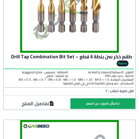
طقم ذكر سن بنطة 6 قطع – Drill Tap Combination Bit Set
Remo
الموزع : الاسبانية للاستيراد و الصناعة
المنطقة :
رمسيس - شارع الجمهورية
الخامة :
حديد صلب HSS
بلد المنشأ :
الصين
المقاسات المتاحة :M3 × 0.5 - M4 × 0.7 - M5 × 0.8 - M6 × 1.0 - M8 × 1.25 - M10 × 1.5
الاستخدام : حفر وعمل القلاوظ الداخلي في نفس العملية
اقل كمية للطلب : 1
تفاصيل المنتج
اسأل المورد عن السعر