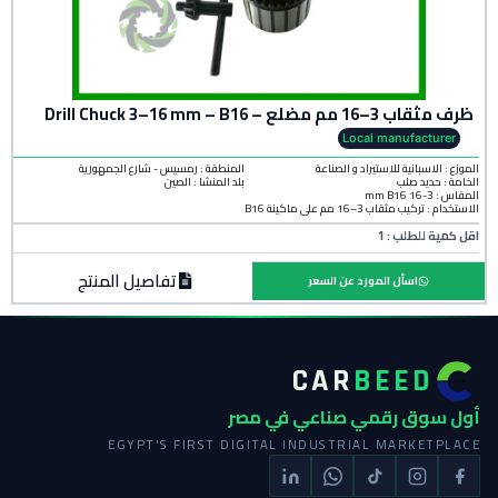
ظرف مثقاب 3–16 مم مضلع – Drill Chuck 3–16 mm – B16
Local manufacturer
الموزع : الاسبانية للاستيراد و الصناعة
المنطقة :
رمسيس - شارع الجمهورية
الخامة :
حديد صلب
بلد المنشأ :
الصين
المقاس : 3-16 mm B16
الاستخدام : تركيب مثقاب 3–16 مم على ماكينة B16
اقل كمية للطلب : 1
تفاصيل المنتج
اسأل المورد عن السعر
CAR
BEED
أول سوق رقمي صناعي في مصر
EGYPT'S FIRST DIGITAL INDUSTRIAL MARKETPLACE