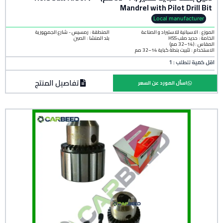
Mandrel with Pilot Drill Bit
Local manufacturer
الموزع : الاسبانية للاستيراد و الصناعة
المنطقة :
رمسيس - شارع الجمهورية
الخامة :
حديد صلب HSS
بلد المنشأ :
الصين
المقاس : (14–32 مم)
الاستخدام : تثبيت بنطة كباية 14–32 مم
اقل كمية للطلب : 1
تفاصيل المنتج
اسأل المورد عن السعر