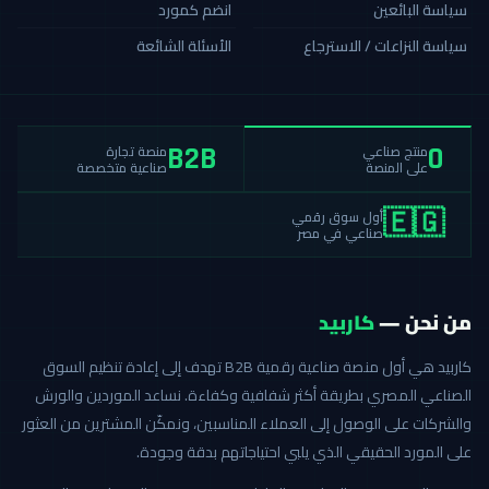
سياسة البائعين
انضم كمورد
سياسة النزاعات / الاسترجاع
الأسئلة الشائعة
منصة تجارة
منتج صناعي
B2B
0
صناعية متخصصة
على المنصة
أول سوق رقمي
🇪🇬
صناعي في مصر
من نحن —
كاربيد
كاربيد هي أول منصة صناعية رقمية B2B تهدف إلى إعادة تنظيم السوق
الصناعي المصري بطريقة أكثر شفافية وكفاءة. نساعد الموردين والورش
والشركات على الوصول إلى العملاء المناسبين، ونمكّن المشترين من العثور
على المورد الحقيقي الذي يلبي احتياجاتهم بدقة وجودة.