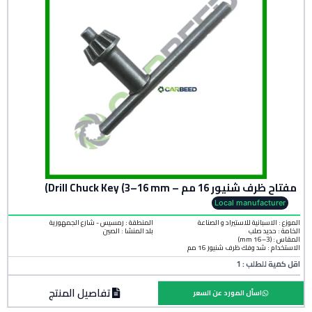
مفتاح ظرف شنيور 16 مم – Drill Chuck Key (3–16 mm)
Local manufacturer
الموزع : الاسبانية للاستيراد و الصناعة
المنطقة :
رمسيس - شارع الجمهورية
الخامة :
حديد صلب
بلد المنشأ :
الصين
المقاس : (3–16 mm)
الاستخدام : شد وفك ظرف شنيور 16 مم
اقل كمية للطلب : 1
تفاصيل المنتج
اسأل المورد عن السعر