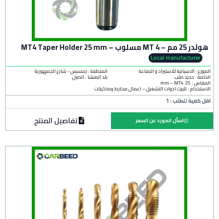
هولدر 25 مم – 4 MT مسلوب – MT4 Taper Holder 25 mm
Local manufacturer
الموزع : الاسبانية للاستيراد و الصناعة
المنطقة :
رمسيس - شارع الجمهورية
الخامة :
حديد صلب
بلد المنشأ :
الصين
المقاس : 25 mm – MT4
الاستخدام : تثبيت أدوات التشغيل – أعمال مخارط وماكينات
اقل كمية للطلب : 1
تفاصيل المنتج
اسأل المورد عن السعر