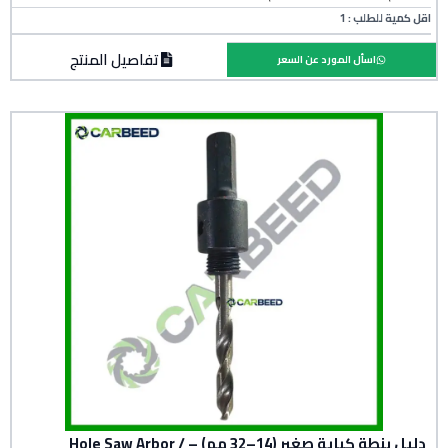
اقل كمية للطلب : 1
تفاصيل المنتج
اسأل المورد عن السعر
دليل بنطة كباية صغير (14–32 مم) – Hole Saw Arbor /