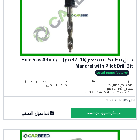
دليل بنطة كباية صغير (14–32 مم) – Hole Saw Arbor /
Mandrel with Pilot Drill Bit
Local manufacturer
الموزع : الاسبانية للاستيراد و الصناعة
المنطقة :
رمسيس - شارع الجمهورية
الخامة :
حديد صلب HSS
بلد المنشأ :
الصين
المقاس : (14–32 مم)
الاستخدام : تثبيت بنطة كباية 14–32 مم
اقل كمية للطلب : 1
تفاصيل المنتج
اسأل المورد عن السعر