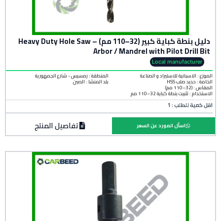
دليل بنطة كباية كبير (32–110 مم) – Heavy Duty Hole Saw
Arbor / Mandrel with Pilot Drill Bit
Local manufacturer
الموزع : الاسبانية للاستيراد و الصناعة
المنطقة :
رمسيس - شارع الجمهورية
الخامة :
حديد صلب HSS
بلد المنشأ :
الصين
المقاس : (32–110 مم)
الاستخدام : تثبيت بنطة كباية 32–110 مم
اقل كمية للطلب : 1
تفاصيل المنتج
اسأل المورد عن السعر