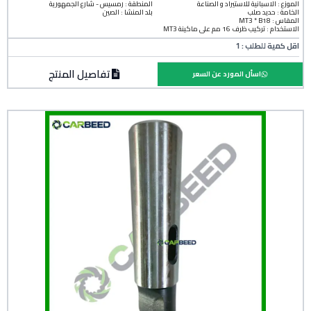
الموزع : الاسبانية للاستيراد و الصناعة
المنطقة :
رمسيس - شارع الجمهورية
الخامة :
حديد صلب
بلد المنشأ :
الصين
المقاس : MT3 * B18
الاستخدام : تركيب ظرف 16 مم على ماكينة MT3
اقل كمية للطلب : 1
تفاصيل المنتج
اسأل المورد عن السعر