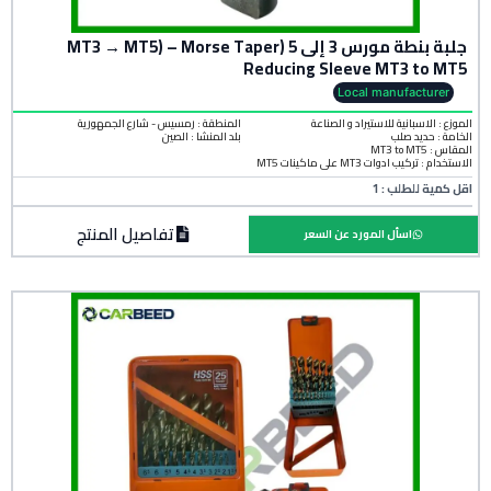
جلبة بنطة مورس 3 إلى 5 (MT3 → MT5) – Morse Taper
Reducing Sleeve MT3 to MT5
Local manufacturer
الموزع : الاسبانية للاستيراد و الصناعة
المنطقة :
رمسيس - شارع الجمهورية
الخامة :
حديد صلب
بلد المنشأ :
الصين
المقاس : MT3 to MT5
الاستخدام : تركيب أدوات MT3 على ماكينات MT5
اقل كمية للطلب : 1
تفاصيل المنتج
اسأل المورد عن السعر