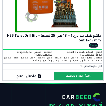
طقم بنطة حدادي 1 – 13 مم | 25 قطعة – HSS Twist Drill Bit
Set 1–13 mm
Remo
الموزع : الاسبانية للاستيراد و الصناعة
المنطقة :
رمسيس - شارع الجمهورية
الخامة :
حديد صلب HSS
بلد المنشأ :
الصين
محتويات الطقم :1 مم – 1.5 مم – 2 مم – 2.5 مم – 3 مم – 3.5 مم – 4 مم – 4.5 مم – 5 مم – 5.5 مم
– 6 مم – 6.5 مم – 7 مم – 7.5 مم – 8 مم – 8.5 مم – 9 مم – 9.5 مم – 10 مم 10.5 مم – 11 مم –
الاستخدام : حفر الثقوب الدقيقة في المعادن والحديد والألمنيوم والخشب
11.5 مم – 12 مم – 12.5 مم – 13 مم
اقل كمية للطلب : 1
تفاصيل المنتج
اسأل المورد عن السعر
CAR
BEED
أول سوق رقمي صناعي في مصر