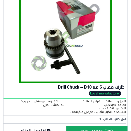
ظرف مقاب 6 مم Drill Chuck – B10
Local manufacturer
الموزع : الاسبانية للاستيراد و الصناعة
المنطقة :
رمسيس - شارع الجمهورية
الخامة :
حديد صلب
بلد المنشأ :
الصين
المقاس : 6 mm - B10
الاستخدام : تركيب مثقاب 6 مم على ماكينة B10
اقل كمية للطلب : 1
تفاصيل المنتج
اسأل المورد عن السعر