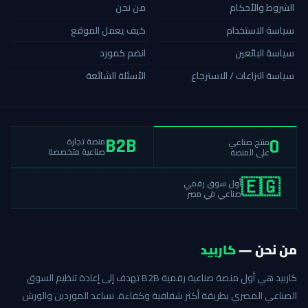
الشروط والأحكام
من نحن
سياسة الاستخدام
كيف يعمل الموقع
سياسة البائعين
انضم كمورد
سياسة النزاعات / الاسترجاع
الأسئلة الشائعة
منصة تجارة
منتج صناعي
B2B
0
صناعية متخصصة
على المنصة
أول سوق رقمي
🇪🇬
صناعي في مصر
من نحن —
كاربيد
كاربيد هي أول منصة صناعية رقمية B2B تهدف إلى إعادة تنظيم السوق
الصناعي المصري بطريقة أكثر شفافية وكفاءة. نساعد الموردين والورش