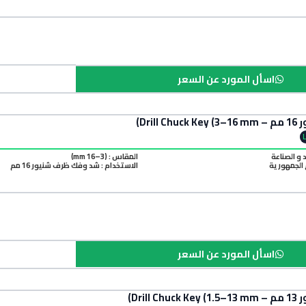
اسأل المورد عن السعر
Dril)
د و الصناعة
المقاس : (3–16 mm)
الجمهورية
الاستخدام : شد وفك ظرف شنيور 16 مم
اسأل المورد عن السعر
Dril)