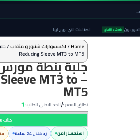
لموردون
الصناعات التي نروج لها
شركاء النجاح
Home
/
اكسسوارات شنيور و مثقاب
Reducing Sleeve MT3 to MT5
g Sleeve MT3 to
MT5
1
نطاق السعر :
الحد الادنى للطلب :
/
طلب سع
استفسار امن
رد خلال 24 ساعة
من