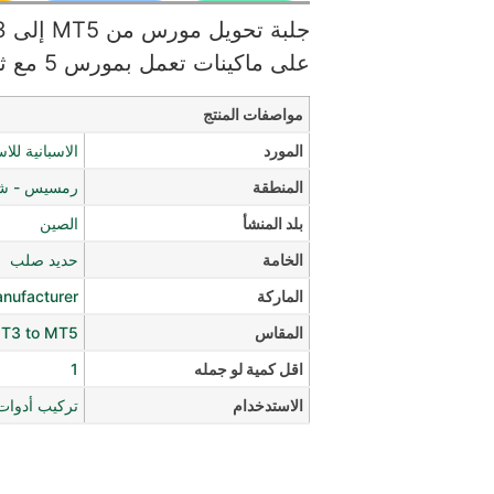
على ماكينات تعمل بمورس 5 مع ثبات ودقة عالية.
مواصفات المنتج
المورد
الاسبانية للا
المنطقة
رمسيس - شار
بلد المنشأ
الصين
الخامة
حديد صلب
الماركة
anufacturer
المقاس
T3 to MT5
اقل كمية لو جمله
1
الاستدخدام
تركيب أدوات MT3 على ماكينات 