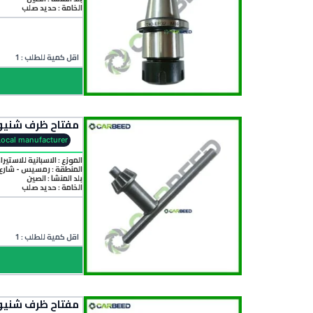
الخامة :
حديد صلب
اقل كمية للطلب : 1
مفتاح ظرف شنيور 16 مم – l Chuck Key (3–16 mm
Local manufacturer
الموزع : الاسبانية للاستيرا
المنطقة :
رمسيس - شارع 
بلد المنشأ :
الصين
الخامة :
حديد صلب
اقل كمية للطلب : 1
مفتاح ظرف شنيور 13 مم – l Chuck Key (1.5–13 mm