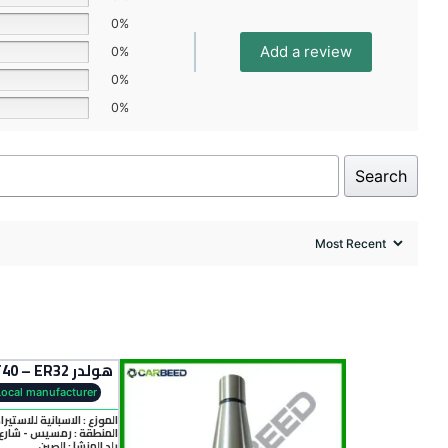
0%
Add a review
0%
0%
0%
Search
هولدر NT40 – ER32
Local manufacturer
الموزع : الاسبانية للاستيرا
المنطقة :
رمسيس - شارع 
بلد المنشأ :
الصين