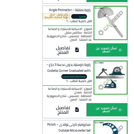
زاوية بمنقلة – Angle Protractor
منتج شامل - ادخل
Local
لرؤية المنتجات الفرعية
manufactu
اقل كمية للطلب : 1
rer
الموزع : الاسبانية للاستيراد و الصناعة
الخامة :
ستانلس ستيل
المنطقة :
رمسيس - شارع الجمهورية
بلد المنشأ :
الصين
تفاصيل
اسأل المورد عن
المنتج
السعر
زاوية كوستيلا بدون عدسة 3 ذراع –
Costella Corner Graduated with
Lens (3 Arms)
Local manufacturer
اقل كمية للطلب : 1
الموزع : الاسبانية للاستيراد و الصناعة
الخامة :
معدن
المنطقة :
رمسيس - شارع الجمهورية
بلد المنشأ :
الصين
تفاصيل
اسأل المورد عن
المنتج
السعر
ميكروميتر خارجى بولندى – Polish
Outside Micrometer Set