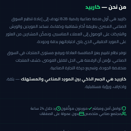
من نحن —
كاربيد
كاربيد هي أول منصة صناعية رقمية B2B تهدف إلى إعادة تنظيم السوق
الصناعي المصري بطريقة أكثر شفافية وكفاءة. نساعد الموردين والورش
والشركات على الوصول إلى العملاء المناسبين، ونمكّن المشترين من العثور
على المورد الحقيقي الذي يلبي احتياجاتهم بدقة وجودة.
نوفر نظام تقييم يعزز المنافسة العادلة ويرفع مستوى المنتجات في السوق
الصناعي. نؤمن أن الرقمنة هي الحل لتقليل الفوضى، كشف المنتجات
منخفضة الجودة، وتسريع حركة التجارة الصناعية.
كاربيد هي الجسر الذكي بين المورد الصناعي والمستهلك
— بثقة،
واحتراف، ورؤية مستقبلية.
تواصل آمن ومباشر
موردون موثّقون
رد خلال 24 ساعة
مجتمع صناعي متخصص
بدون عمولة على الصفقات