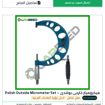
تفاصيل المنتج
اسأل المورد عن السعر
ميكروميتر خارجى بولندى – Polish Outside Micrometer Set
منتج شامل - ادخل لرؤية المنتجات الفرعية
vis poland
الموزع : الاسبانية للاستيراد و الصناعة
المنطقة :
رمسيس - شارع الجمهورية