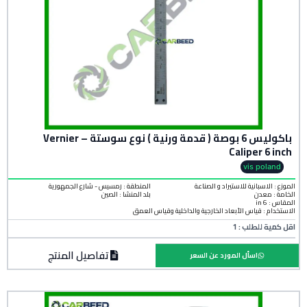
باكوليس 6 بوصة ( قدمة ورنية ) نوع سوستة – Vernier
Caliper 6 inch
vis poland
الموزع : الاسبانية للاستيراد و الصناعة
المنطقة :
رمسيس - شارع الجمهورية
الخامة :
معدن
بلد المنشأ :
الصين
المقاس : 6 in
الاستخدام : قياس الأبعاد الخارجية والداخلية وقياس العمق
اقل كمية للطلب : 1
تفاصيل المنتج
اسأل المورد عن السعر