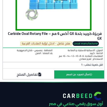
فريزة كربيد بلحة GX أكس 6 مم – Carbide Oval Rotary File
GX
منتج شامل - ادخل لرؤية المنتجات الفرعية
Local manufacturer
الموزع : الاسبانية للاستيراد و الصناعة
المنطقة :
رمسيس - شارع الجمهورية
الخامة :
كربيد
بلد المنشأ :
الصين
المقاسات المتاحة :6–8–10–12–14–16 مم
الاستخدام : تفريز معادن
اقل كمية للطلب : 1
تفاصيل المنتج
اسأل المورد عن السعر
CAR
BEED
أول سوق رقمي صناعي في مصر