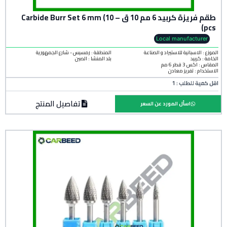
طقم فريزة كربيد 6 مم 10 ق – Carbide Burr Set 6 mm (10
pcs)
Local manufacturer
الموزع : الاسبانية للاستيراد و الصناعة
المنطقة :
رمسيس - شارع الجمهورية
الخامة :
كربيد
بلد المنشأ :
الصين
المقاس : اكس 3 قطر 6 مم
الاستخدام : تفريز معادن
اقل كمية للطلب : 1
تفاصيل المنتج
اسأل المورد عن السعر