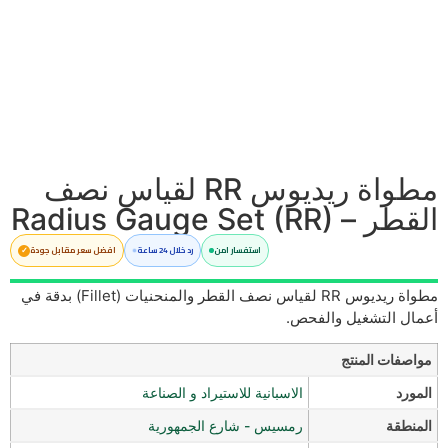
مطواة ريديوس RR لقياس نصف
القطر – Radius Gauge Set (RR)
استفسار امن
رد خلال 24 ساعة
افضل سعر مقابل جودة
مطواة ريديوس RR لقياس نصف القطر والمنحنيات (Fillet) بدقة في
أعمال التشغيل والفحص.
مواصفات المنتج
المورد
الاسبانية للاستيراد و الصناعة
المنطقة
رمسيس - شارع الجمهورية