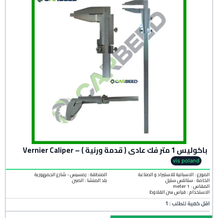
باكوليس 1 متر فك عادي ( قدمة ورنية ) – Vernier Caliper
vis poland
الموزع : الاسبانية للاستيراد و الصناعة
المنطقة :
رمسيس - شارع الجمهورية
الخامة :
ستانلس ستيل
بلد المنشأ :
الصين
المقاس : 1 meter
الاستخدام : قياس سن القلاوظ
اقل كمية للطلب : 1