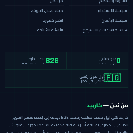
الشروط والأحكام
من نحن
سياسة الاستخدام
كيف يعمل الموقع
سياسة البائعين
انضم كمورد
سياسة النزاعات / الاسترجاع
الأسئلة الشائعة
منصة تجارة
منتج صناعي
B2B
0
صناعية متخصصة
على المنصة
أول سوق رقمي
🇪🇬
صناعي في مصر
من نحن —
كاربيد
كاربيد هي أول منصة صناعية رقمية B2B تهدف إلى إعادة تنظيم السوق
الصناعي المصري بطريقة أكثر شفافية وكفاءة. نساعد الموردين والورش
والشركات على الوصول إلى العملاء المناسبين، ونمكّن المشترين من العثور