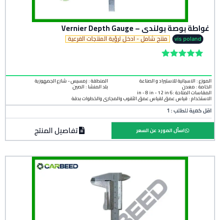
غواطة بوصة بولندى – Vernier Depth Gauge
منتج شامل - ادخل لرؤية المنتجات الفرعية
vis poland
Rated
1
5.00
out of 5
based on
الموزع : الاسبانية للاستيراد و الصناعة
المنطقة :
رمسيس - شارع الجمهورية
الخامة :
معدن
بلد المنشأ :
الصين
customer
المقاسات المتاحة :6 in - 8 in - 12 in
rating
الاستخدام : قياس عمق لقياس عمق الثقوب والمجارى والخطوات بدقة
اقل كمية للطلب : 1
تفاصيل المنتج
اسأل المورد عن السعر