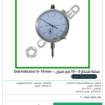
ساعة شنكار 0 – 10 مم صينى – Dial Indicator 0–10 mm
Local manufacturer
الموزع : الاسبانية للاستيراد و الصناعة
المنطقة :
رمسيس - شارع الجمهورية
الخامة :
معدن
بلد المنشأ :
الصين
المقاس : 0-10 mm
الاستخدام : قياس الانحراف
اقل كمية للطلب : 1