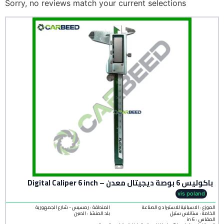
Sorry, no reviews match your current selections
باكوليس 6 بوصة ديجيتال معدن – Digital Caliper 6 inch
vis poland
الموزع : الاسبانية للاستيراد و الصناعة
المنطقة :
رمسيس - شارع الجمهورية
الخامة :
ستانلس ستيل
بلد المنشأ :
الصين
المقاس : 6 in