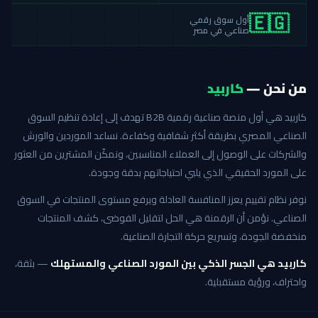
أول سوق رقمي
🇪🇬
صناعي في مصر
من نحن —
كاربيد
كاربيد هي أول منصة صناعية رقمية B2B تهدف إلى إعادة تنظيم السوق
الصناعي المصري بطريقة أكثر شفافية وكفاءة. نساعد الموردين والورش
والشركات على الوصول إلى العملاء المناسبين، ونمكّن المشترين من العثور
على المورد الحقيقي الذي يلبي احتياجاتهم بدقة وجودة.
نوفر نظام تقييم يعزز المنافسة العادلة ويرفع مستوى المنتجات في السوق
الصناعي. نؤمن أن الرقمنة هي الحل لتقليل الفوضى، كشف المنتجات
منخفضة الجودة، وتسريع حركة التجارة الصناعية.
كاربيد هي الجسر الذكي بين المورد الصناعي والمستهلك
— بثقة،
واحتراف، ورؤية مستقبلية.