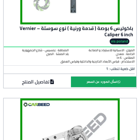
باكوليس 6 بوصة ( قدمة ورنية ) نوع سوستة – Vernier
Caliper 6 inch
vis poland
الموزع : الاسبانية للاستيراد و الصناعة
المنطقة :
رمسيس - شارع الجمهورية
الخامة :
معدن
بلد المنشأ :
الصين
المقاس : 6 in
الاستخدام : قياس الأبعاد الخارجية والداخلية وقياس العمق
اقل كمية للطلب : 1
تفاصيل المنتج
اسأل المورد عن السعر