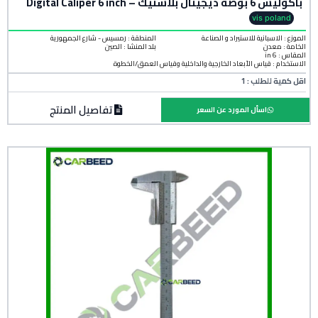
باكوليس 6 بوصة ديجيتال بلاستيك – Digital Caliper 6 inch
vis poland
الموزع : الاسبانية للاستيراد و الصناعة
المنطقة :
رمسيس - شارع الجمهورية
الخامة :
معدن
بلد المنشأ :
الصين
المقاس : 6 in
الاستخدام : قياس الأبعاد الخارجية والداخلية وقياس العمق/الخطوة
اقل كمية للطلب : 1
تفاصيل المنتج
اسأل المورد عن السعر