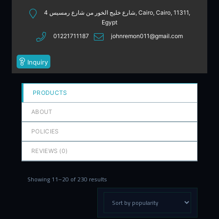
out
4 شارع خليج الخور من شارع رمسيس, Cairo, Cairo, 11311,
of
Egypt
5
01221711187
johnremon011@gmail.com
Inquiry
PRODUCTS
ABOUT
POLICIES
REVIEWS (
0
)
Showing 11–20 of 230 results