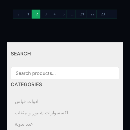
←
1
2
3
4
5
…
21
22
23
→
SEARCH
CATEGORIES
ادوات قياس
اكسسوارات شنيور و مثقاب
عدد يدوية