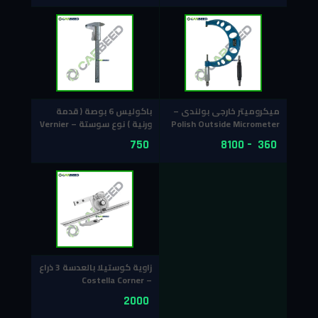
ميكروميتر خارجى بولندى –
باكوليس 6 بوصة ( قدمة
Polish Outside Micrometer
ورنية ) نوع سوستة – Vernier
Caliper 6 inch
Set
750
8100
–
360
زاوية كوستيلا بالعدسة 3 ذراع
– Costella Corner
Graduated with Lens (3
2000
Arms)