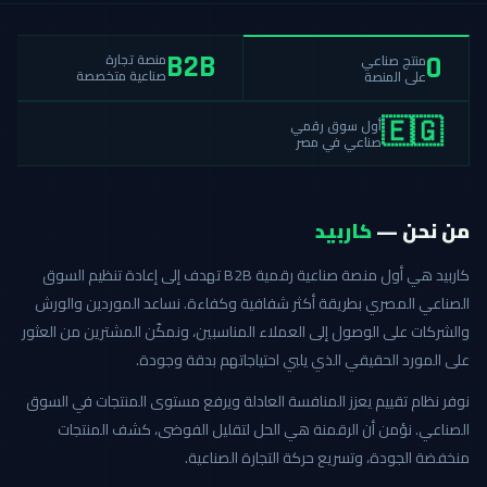
منصة تجارة
منتج صناعي
B2B
0
صناعية متخصصة
على المنصة
أول سوق رقمي
🇪🇬
صناعي في مصر
من نحن —
كاربيد
كاربيد هي أول منصة صناعية رقمية B2B تهدف إلى إعادة تنظيم السوق
الصناعي المصري بطريقة أكثر شفافية وكفاءة. نساعد الموردين والورش
والشركات على الوصول إلى العملاء المناسبين، ونمكّن المشترين من العثور
على المورد الحقيقي الذي يلبي احتياجاتهم بدقة وجودة.
نوفر نظام تقييم يعزز المنافسة العادلة ويرفع مستوى المنتجات في السوق
الصناعي. نؤمن أن الرقمنة هي الحل لتقليل الفوضى، كشف المنتجات
منخفضة الجودة، وتسريع حركة التجارة الصناعية.