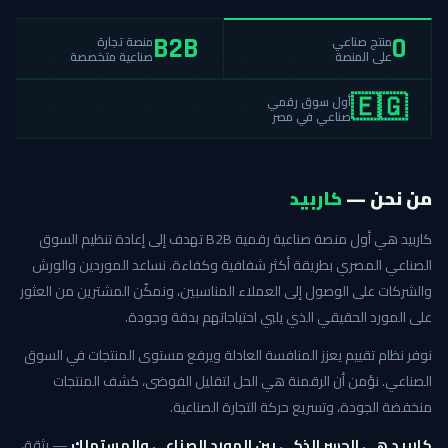
منصة تجارة
منتج صناعي
B2B
0
صناعية متخصصة
على المنصة
أول سوق رقمي
🇪🇬
صناعي في مصر
من نحن —
كاربيد
كاربيد هي أول منصة صناعية رقمية B2B تهدف إلى إعادة تنظيم السوق
الصناعي المصري بطريقة أكثر شفافية وكفاءة. نساعد الموردين والورش
والشركات على الوصول إلى العملاء المناسبين، ونمكّن المشترين من العثور
على المورد الحقيقي الذي يلبي احتياجاتهم بدقة وجودة.
نوفر نظام تقييم يعزز المنافسة العادلة ويرفع مستوى المنتجات في السوق
الصناعي. نؤمن أن الرقمنة هي الحل لتقليل الفوضى، كشف المنتجات
منخفضة الجودة، وتسريع حركة التجارة الصناعية.
كاربيد هي الجسر الذكي بين المورد الصناعي والمستهلك
— بثقة،