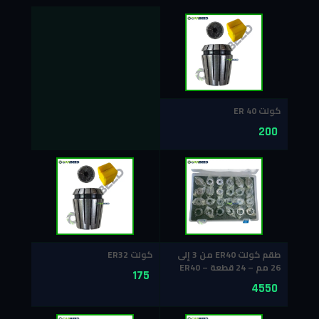
كولت 40 ER
200
طقم كولت ER40 من 3 إلى
كولت ER32
26 مم – 24 قطعة – ER40
175
Collet Set
4550