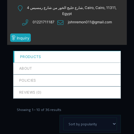
out
4 شارع خليج الخور من شارع رمسيس, Cairo, Cairo, 11311,
of
Egypt
5
01221711187
johnremon011@gmail.com
Inquiry
PRODUCTS
ABOUT
POLICIES
REVIEWS (
0
)
Showing 1–10 of 36 results