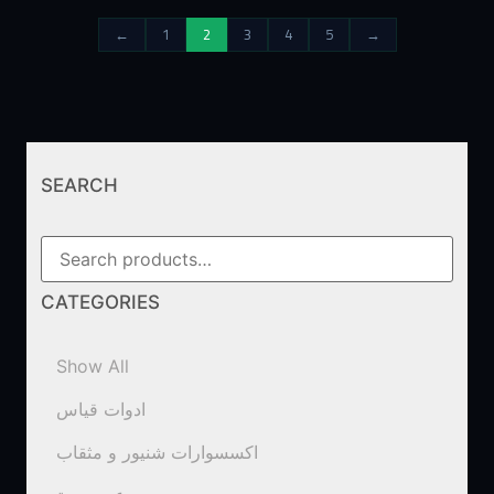
←
1
2
3
4
5
→
SEARCH
CATEGORIES
Show All
ادوات قياس
اكسسوارات شنيور و مثقاب