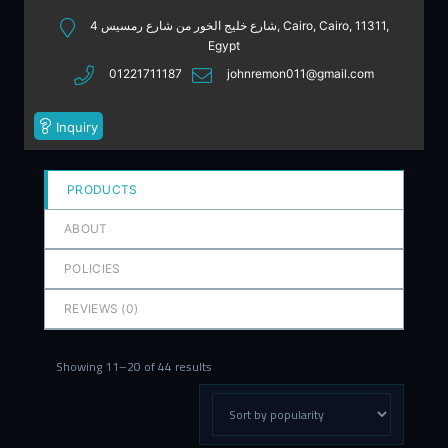
out
4 شارع خليج الخور من شارع رمسيس, Cairo, Cairo, 11311,
of
Egypt
5
01221711187
johnremon011@gmail.com
Inquiry
PRODUCTS
ABOUT
POLICIES
REVIEWS (
0
)
Showing 11–20 of 44 results