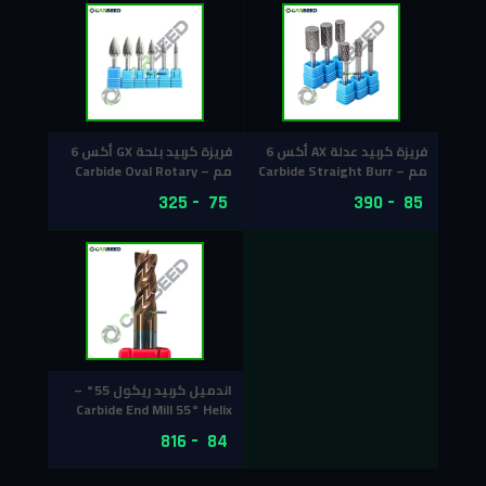
فريزة كربيد عدلة AX أكس 6
فريزة كربيد بلحة GX أكس 6
مم – Carbide Straight Burr
مم – Carbide Oval Rotary
File GX
AX
325
–
75
390
–
85
اندميل كربيد ريكول 55° –
Carbide End Mill 55° Helix
816
–
84