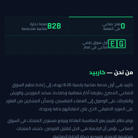
منصة تجارة
منتج صناعي
B2B
0
صناعية متخصصة
على المنصة
أول سوق رقمي
🇪🇬
صناعي في مصر
من نحن —
كاربيد
كاربيد هي أول منصة صناعية رقمية B2B تهدف إلى إعادة تنظيم السوق
الصناعي المصري بطريقة أكثر شفافية وكفاءة. نساعد الموردين والورش
والشركات على الوصول إلى العملاء المناسبين، ونمكّن المشترين من العثور
على المورد الحقيقي الذي يلبي احتياجاتهم بدقة وجودة.
نوفر نظام تقييم يعزز المنافسة العادلة ويرفع مستوى المنتجات في السوق
الصناعي. نؤمن أن الرقمنة هي الحل لتقليل الفوضى، كشف المنتجات
منخفضة الجودة، وتسريع حركة التجارة الصناعية.