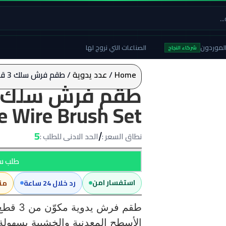
لموردون
الصناعات التي نروج لها
شركاء النجاح
Home
/
عدد يدوية
/ طقم فرش سلك 3 قطع – 3-Piece Bristle Wire Brush Set
le Wire Brush Set
5
نطاق السعر :
الحد الادنى للطلب :
/
طلب سع
استفسار امن
رد خلال 24 ساعة
من
طقم فرش
الأسطح المعدنية والخشبية بسهولة