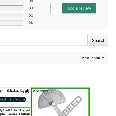
0%
Add a review
0%
0%
0%
Search
زاوية بمنقلة – Angle Protractor
Local manufacturer
الموزع : الاسبانية للاستيرا
المنطقة :
رمسيس - شارع 