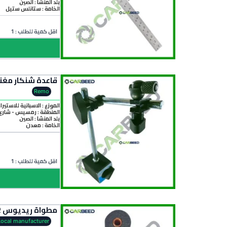
بلد المنشأ :
الصين
الخامة :
ستانلس ستيل
اقل كمية للطلب : 1
قاعدة شنكار مغناطيسية صينى – cator
Remo
الموزع : الاسبانية للاستيرا
المنطقة :
رمسيس - شارع 
بلد المنشأ :
الصين
الخامة :
معدن
اقل كمية للطلب : 1
مطواة ريديوس RR لقياس نصف القطر – Radius Gauge Set (RR)
Local manufacturer