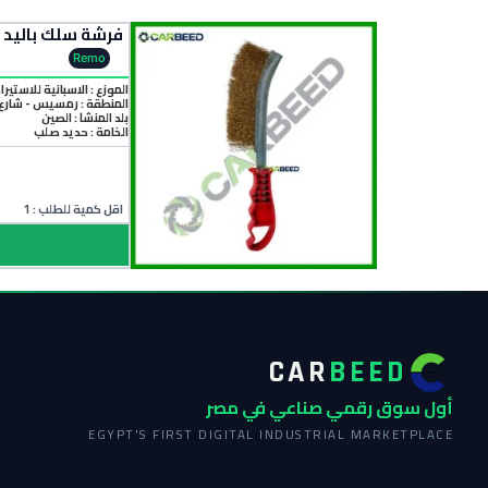
فرشة سلك باليد معدن – Wire Brush
Remo
الموزع : الاسبانية للاستيرا
المنطقة :
رمسيس - شارع 
بلد المنشأ :
الصين
الخامة :
حديد صلب
اقل كمية للطلب : 1
CAR
BEED
أول سوق رقمي صناعي في مصر
EGYPT'S FIRST DIGITAL INDUSTRIAL MARKETPLACE