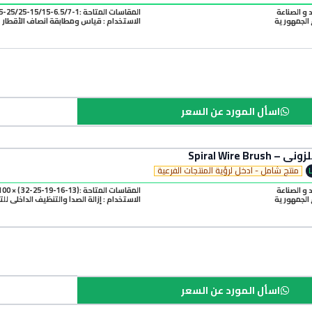
د و الصناعة
المقاسات المتاحة :1-6.5/7-15/15-25/25-85
الجمهورية
الاستخدام : قياس ومطابقة أنصاف الأقطار
اسأل المورد عن السعر
Spiral Wire B
منتج شامل - ادخل لرؤية المنتجات الفرعية
د و الصناعة
المقاسات المتاحة :(13-16-19-25-32 ) × 100 mm
الجمهورية
الاستخدام : إزالة الصدأ والتنظيف الداخلي لل
اسأل المورد عن السعر