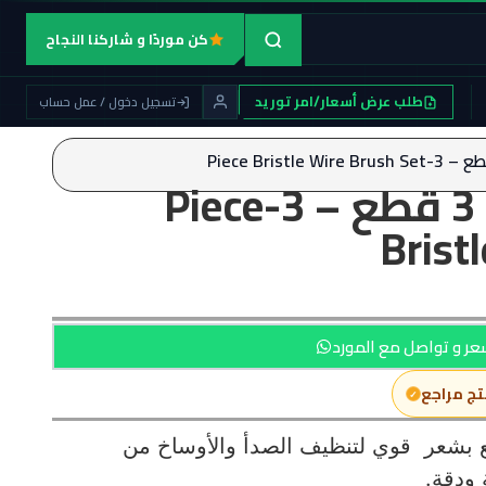
كن موردًا و شاركنا النجاح
طلب عرض أسعار/امر توريد
تسجيل دخول / عمل حساب
طقم فرش سلك 3 قطع – 3-Piece
Brist
ر و تواصل مع المورد
تج مراجع
 يدوية مكوّن من 3 قطع بشعر قوي لتنظيف الصدأ والأوساخ من
 ودقة.