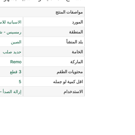
مواصفات المنتج
المورد
الاسبانية للا
المنطقة
رمسيس - شار
بلد المنشأ
الصين
الخامة
حديد صلب
الماركة
Remo
محتويات الطقم
3 قطع
اقل كمية لو جمله
5
الاستدخدام
إزالة الصدأ 