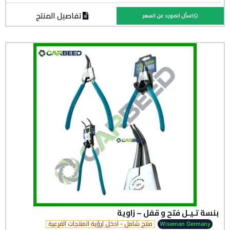
تفاصيل المنتج
اسأل المورد عن السعر
بنسة تـيـل فتح و قفل – زاوية
منتج شامل - ادخل لرؤية المنتجات الفرعية
Wiseman Germany