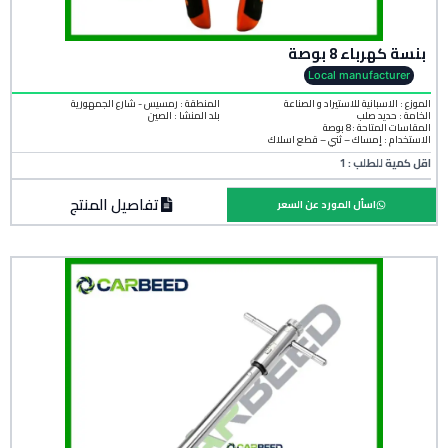
بنسة كهرباء 8 بوصة
Local manufacturer
الموزع : الاسبانية للاستيراد و الصناعة
المنطقة :
رمسيس - شارع الجمهورية
الخامة :
حديد صلب
بلد المنشأ :
الصين
المقاسات المتاحة :8 بوصة
الاستخدام : إمساك – ثني – قطع أسلاك
اقل كمية للطلب : 1
تفاصيل المنتج
اسأل المورد عن السعر