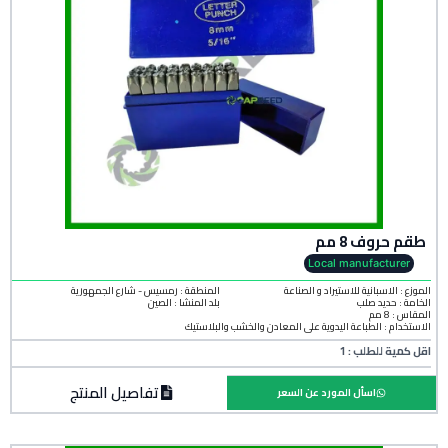
طقم حروف 8 مم
Local manufacturer
الموزع : الاسبانية للاستيراد و الصناعة
المنطقة :
رمسيس - شارع الجمهورية
الخامة :
حديد صلب
بلد المنشأ :
الصين
المقاس : 8 مم
الاستخدام : الطباعة اليدوية على المعادن والخشب والبلاستيك
اقل كمية للطلب : 1
تفاصيل المنتج
اسأل المورد عن السعر