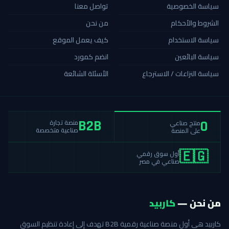
سياسة الخصوصية
تواصل معنا
الشروط والأحكام
من نحن
سياسة الاستخدام
كيف يعمل الموقع
سياسة البائعين
انضم كمورد
سياسة النزاعات / الاسترجاع
الأسئلة الشائعة
منصة تجارة
منتج صناعي
B2B
0
صناعية متخصصة
على المنصة
أول سوق رقمي
🇪🇬
صناعي في مصر
من نحن —
كاربيد
كاربيد هي أول منصة صناعية رقمية B2B تهدف إلى إعادة تنظيم السوق