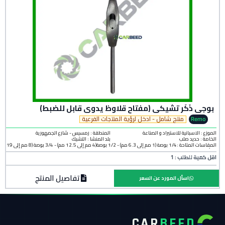
بوجي ذَكَر تشيكي (مفتاح قلاوظ يدوي قابل للضبط)
منتج شامل - ادخل لرؤية المنتجات الفرعية
Remo
الموزع : الاسبانية للاستيراد و الصناعة
المنطقة :
رمسيس - شارع الجمهورية
الخامة :
حديد صلب
بلد المنشأ :
التشيك
المقاسات المتاحة :1/4 بوصة (1 مم إلى 6.3 مم) - 1/2 بوصة(4 مم إلى 12.5 مم) - 3/4 بوصة (8 مم إلى 19
مم)
اقل كمية للطلب : 1
تفاصيل المنتج
اسأل المورد عن السعر
CAR
BEED