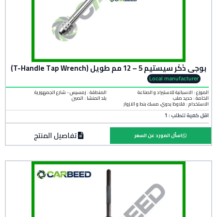
بوجي ذَكَر سيستيم 5 – 12 مم طويل (T-Handle Tap Wrench)
Local manufacturer
الموزع : الاسبانية للاستيراد و الصناعة
المنطقة :
رمسيس - شارع الجمهورية
الخامة :
حديد صلب
بلد المنشأ :
الصين
الاستخدام : قلاوظ يدوي، مسك بنط و الازوار
اقل كمية للطلب : 1
تفاصيل المنتج
اسأل المورد عن السعر