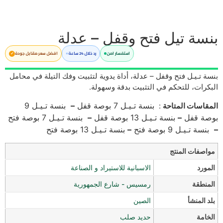
بنسة تيل فتح وقفل – عدلة
استفسار امن
رد خلال 24 ساعة
افضل سعر مقابل جودة
بنسة تـيـل فتح وقفل – عدلة، أداة يدوية لتثبيت وفك التيلة في محامل
البكرات، للتحكم في التثبيت بدقة وسهولة.
بنسة تـيـل 7 بوصة قفل
–
بنسة تـيـل 9
المقاسات المتاحة
:
بوصة قفل
–
بنسة تـيـل 13 بوصة قفل
–
بنسة تـيـل 7 بوصة فتح
–
بنسة تـيـل 9 بوصة فتح
–
بنسة تـيـل 13 بوصة فتح
مواصفات المنتج
المورد
الاسبانية للاستيراد و الصناعة
المنطقة
رمسيس - شارع الجمهورية
بلد المنشأ
الصين
الخامة
حديد صلب