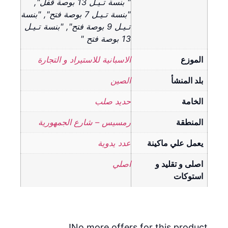
" بنسة تـيـل 13 بوصة قفل",
"بنسة تـيـل 7 بوصة فتح", "بنسة
تـيـل 9 بوصة فتح", "بنسة تـيـل
13 بوصة فتح "
الموزع
الاسبانية للاستيراد و التجارة
بلد المنشأ
الصين
الخامة
حديد صلب
المنطقة
رمسيس – شارع الجمهورية
يعمل علي ماكينة
عدد يدوية
اصلى و تقليد و
اصلي
استوكات
No more offers for this product!