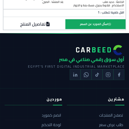
الخامة :
حديد صلب
بلد المنشأ :
الصين
الاستخدام : قلاوظ يدوي، مسك بنط و الازوار
اقل كمية للطلب : 1
تفاصيل المنتج
اسأل المورد عن السعر
CAR
BEED
أول سوق رقمي صناعي في مصر
EGYPT'S FIRST DIGITAL INDUSTRIAL MARKETPLACE
مشترين
موردين
تصفح المنتجات
انضم كمورد
طلب عرض سعر
لوحة التحكم