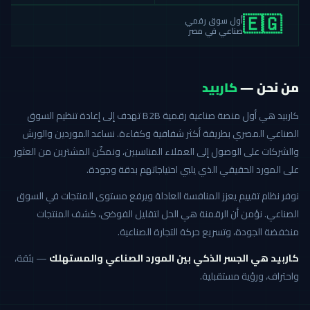
أول سوق رقمي
🇪🇬
صناعي في مصر
من نحن —
كاربيد
كاربيد هي أول منصة صناعية رقمية B2B تهدف إلى إعادة تنظيم السوق
الصناعي المصري بطريقة أكثر شفافية وكفاءة. نساعد الموردين والورش
والشركات على الوصول إلى العملاء المناسبين، ونمكّن المشترين من العثور
على المورد الحقيقي الذي يلبي احتياجاتهم بدقة وجودة.
نوفر نظام تقييم يعزز المنافسة العادلة ويرفع مستوى المنتجات في السوق
الصناعي. نؤمن أن الرقمنة هي الحل لتقليل الفوضى، كشف المنتجات
منخفضة الجودة، وتسريع حركة التجارة الصناعية.
كاربيد هي الجسر الذكي بين المورد الصناعي والمستهلك
— بثقة،
واحتراف، ورؤية مستقبلية.