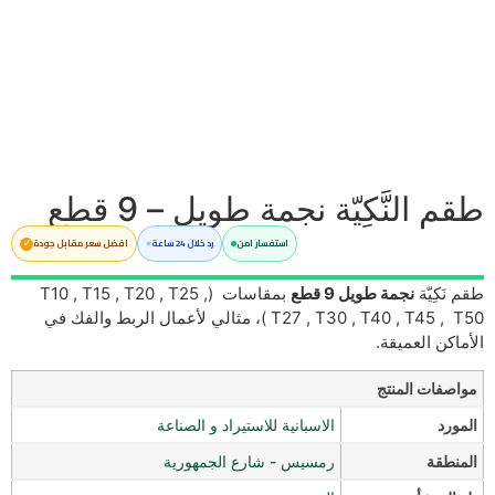
طقم النَّكِيّة نجمة طويل – 9 قطع
استفسار امن
رد خلال 24 ساعة
افضل سعر مقابل جودة
طقم نَكِيّة
نجمة طويل 9 قطع
بمقاسات (T10 , T15 , T20 , T25 ,
T27 , T30 , T40 , T45 , T50 )، مثالي لأعمال الربط والفك في
الأماكن العميقة.
مواصفات المنتج
المورد
الاسبانية للاستيراد و الصناعة
المنطقة
رمسيس - شارع الجمهورية