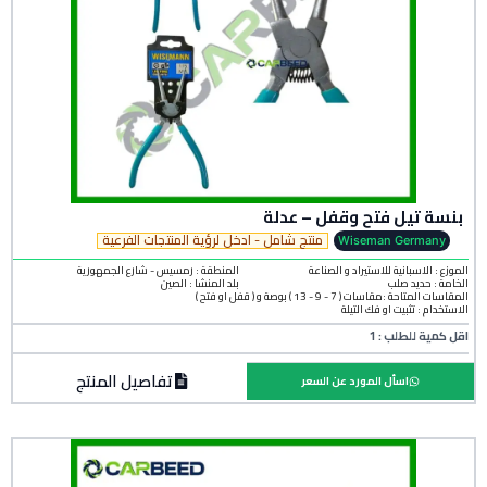
بنسة تيل فتح وقفل – عدلة
منتج شامل - ادخل لرؤية المنتجات الفرعية
Wiseman Germany
الموزع : الاسبانية للاستيراد و الصناعة
المنطقة :
رمسيس - شارع الجمهورية
الخامة :
حديد صلب
بلد المنشأ :
الصين
المقاسات المتاحة :مقاسات ( 7 - 9 - 13 ) بوصة و ( قفل او فتح )
الاستخدام : تثبيت أو فك التيلة
اقل كمية للطلب : 1
تفاصيل المنتج
اسأل المورد عن السعر