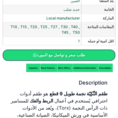
بلد المنشأ
الصين
الخامة
حديد صلب
الماركة
Local manufacturer
المقاسات المتاحة
T10 , T15 , T20 , T25 , T27 , T30 , T40 ,
T45 , T50
اقل كمية لو جمله
1
طلب سعر و تواصل مع المورد
Inquiries
Store Policies
More Offers
Additional information
Description
Description
طقم النَّكِيّة نجمة طويل 9 قطع
هو طقم أدوات
احترافي يُستخدم في أعمال
الربط والفك
للمسامير
ذات الرأس النجمة (Torx)، ويُعد من الأدوات
الأساسية في ورش الميكانيكا، الصيانة الصناعية،