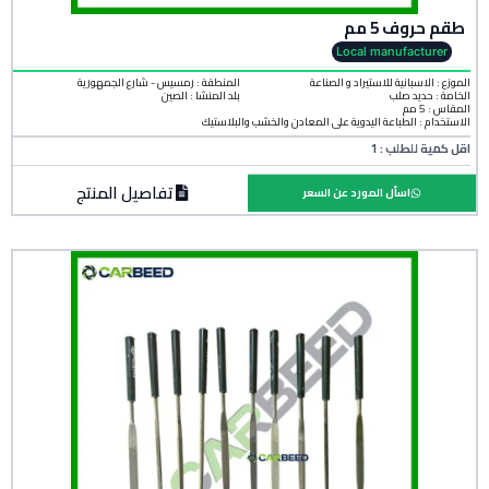
طقم حروف 5 مم
Local manufacturer
الموزع : الاسبانية للاستيراد و الصناعة
المنطقة :
رمسيس - شارع الجمهورية
الخامة :
حديد صلب
بلد المنشأ :
الصين
المقاس : 5 مم
الاستخدام : الطباعة اليدوية على المعادن والخشب والبلاستيك
اقل كمية للطلب : 1
تفاصيل المنتج
اسأل المورد عن السعر