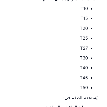
T10
T15
T20
T25
T27
T30
T40
T45
T50
يُستخدم الطقم في: