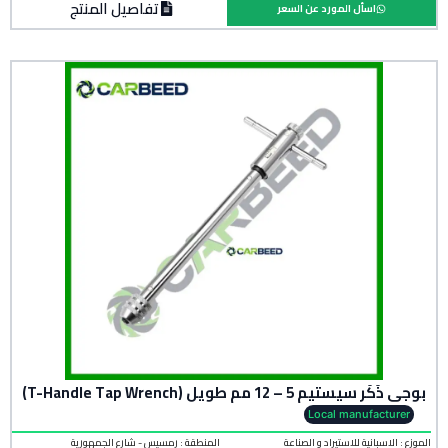
تفاصيل المنتج
اسأل المورد عن السعر
بوجي ذَكَر سيستيم 5 – 12 مم طويل (T-Handle Tap Wrench)
Local manufacturer
الموزع : الاسبانية للاستيراد و الصناعة
المنطقة :
رمسيس - شارع الجمهورية