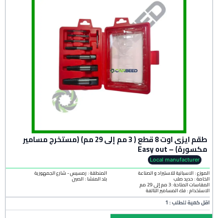
طقم ايزى اوت 8 قطع ( 3 مم إلى 29 مم) (مستخرج مسامير
مكسورة) – Easy out
Local manufacturer
الموزع : الاسبانية للاستيراد و الصناعة
المنطقة :
رمسيس - شارع الجمهورية
الخامة :
حديد صلب
بلد المنشأ :
الصين
المقاسات المتاحة :3 مم إلى 29 مم
الاستخدام : فك المسامير التالفة
اقل كمية للطلب : 1