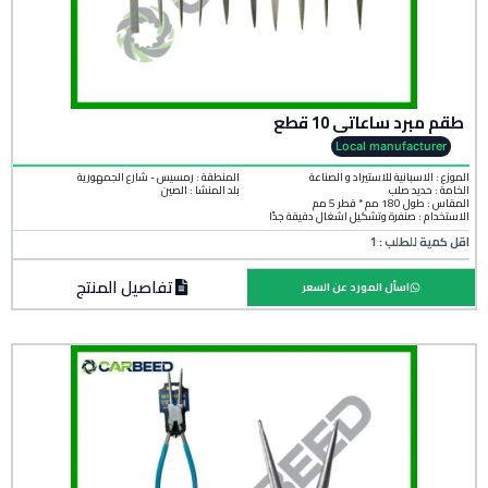
طقم مبرد ساعاتى 10 قطع
Local manufacturer
الموزع : الاسبانية للاستيراد و الصناعة
المنطقة :
رمسيس - شارع الجمهورية
الخامة :
حديد صلب
بلد المنشأ :
الصين
المقاس : طول 180 مم * قطر 5 مم
الاستخدام : صنفرة وتشكيل أشغال دقيقة جدًا
اقل كمية للطلب : 1
تفاصيل المنتج
اسأل المورد عن السعر