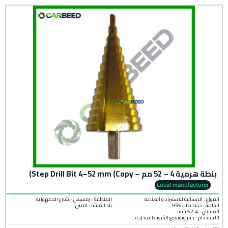
بنطة هرمية 4 – 52 مم – Step Drill Bit 4–52 mm (Copy)
Local manufacturer
الموزع : الاسبانية للاستيراد و الصناعة
المنطقة :
رمسيس - شارع الجمهورية
الخامة :
حديد صلب HSS
بلد المنشأ :
الصين
المقاس : 4-52 mm
الاستخدام : حفر وتوسيع الثقوب المتدرجة