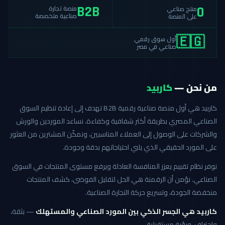
منصة تجارة
منتج صناعي
B2B
0
صناعية متخصصة
على المنصة
أول سوق رقمي
🇪🇬
صناعي في مصر
من نحن —
كاربيد
كاربيد هي أول منصة صناعية رقمية B2B تهدف إلى إعادة تنظيم السوق
الصناعي المصري بطريقة أكثر شفافية وكفاءة. نساعد الموردين والورش
والشركات على الوصول إلى العملاء المناسبين، ونمكّن المشترين من العثور
على المورد الحقيقي الذي يلبي احتياجاتهم بدقة وجودة.
نوفر نظام تقييم يعزز المنافسة العادلة ويرفع مستوى المنتجات في السوق
الصناعي. نؤمن أن الرقمنة هي الحل لتقليل الفوضى، كشف المنتجات
منخفضة الجودة، وتسريع حركة التجارة الصناعية.
كاربيد هي الجسر الذكي بين المورد الصناعي والمستهلك
— بثقة،
واحتراف، ورؤية مستقبلية.