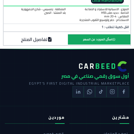
Local manufacturer
الموزع : الاسبانية للاستيراد و الصناعة
المنطقة :
رمسيس - شارع الجمهورية
الخامة :
حديد صلب HSS
بلد المنشأ :
الصين
المقاس : 4-20 mm
الاستخدام : حفر وتوسيع الثقوب المتدرجة
اقل كمية للطلب : 1
تفاصيل المنتج
اسأل المورد عن السعر
CAR
BEED
أول سوق رقمي صناعي في مصر
EGYPT'S FIRST DIGITAL INDUSTRIAL MARKETPLACE
مشترين
موردين
تصفح المنتجات
انضم كمورد