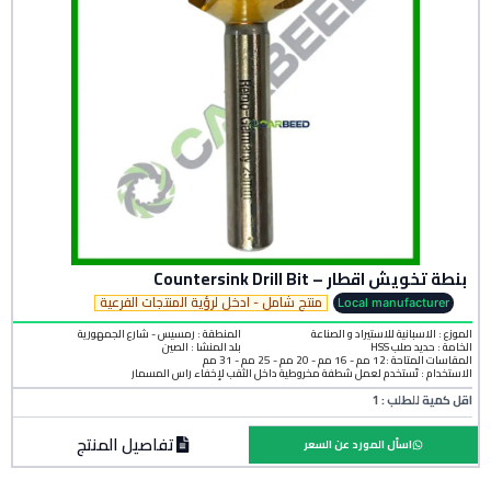
بنطة تخويش اقطار – Countersink Drill Bit
منتج شامل - ادخل لرؤية المنتجات الفرعية
Local manufacturer
الموزع : الاسبانية للاستيراد و الصناعة
المنطقة :
رمسيس - شارع الجمهورية
الخامة :
حديد صلب HSS
بلد المنشأ :
الصين
المقاسات المتاحة :12 مم - 16 مم - 20 مم - 25 مم - 31 مم
الاستخدام : تُستخدم لعمل شطفة مخروطية داخل الثقب لإخفاء رأس المسمار
اقل كمية للطلب : 1
تفاصيل المنتج
اسأل المورد عن السعر