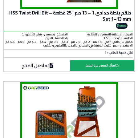
طقم بنطة حدادي 1 – 13 مم | 25 قطعة – HSS Twist Drill Bit
Set 1–13 mm
Remo
الموزع : الاسبانية للاستيراد و الصناعة
المنطقة :
رمسيس - شارع الجمهورية
الخامة :
حديد صلب HSS
بلد المنشأ :
الصين
محتويات الطقم :1 مم – 1.5 مم – 2 مم – 2.5 مم – 3 مم – 3.5 مم – 4 مم – 4.5 مم – 5 مم – 5.5 مم
– 6 مم – 6.5 مم – 7 مم – 7.5 مم – 8 مم – 8.5 مم – 9 مم – 9.5 مم – 10 مم 10.5 مم – 11 مم –
الاستخدام : حفر الثقوب الدقيقة في المعادن والحديد والألمنيوم والخشب
11.5 مم – 12 مم – 12.5 مم – 13 مم
اقل كمية للطلب : 1
تفاصيل المنتج
اسأل المورد عن السعر