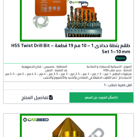
طقم بنطة حدادى 1 – 10 مم 19 قطعة – HSS Twist Drill Bit
Set 1–10 mm
Remo
الموزع : الاسبانية للاستيراد و الصناعة
المنطقة :
رمسيس - شارع الجمهورية
الخامة :
حديد صلب HSS
بلد المنشأ :
الصين
محتويات الطقم :1 مم – 1.5 مم – 2 مم – 2.5 مم – 3 مم – 3.5 مم – 4 مم – 4.5 مم – 5 مم – 5.5 مم
– 6 مم – 6.5 مم – 7 مم – 7.5 مم – 8 مم – 8.5 مم – 9 مم – 9.5 مم – 10 مم
الاستخدام : حفر الثقوب الدقيقة في المعادن والحديد والألمنيوم والخشب
اقل كمية للطلب : 1
تفاصيل المنتج
اسأل المورد عن السعر