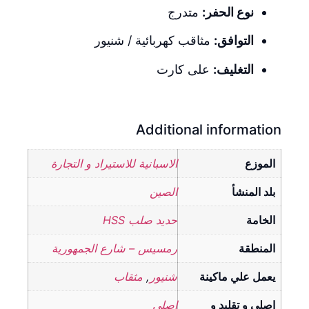
نوع الحفر:
متدرج
التوافق:
مثاقب كهربائية / شنيور
التغليف:
على كارت
Additional information
الموزع
الاسبانية للاستيراد و التجارة
بلد المنشأ
الصين
الخامة
حديد صلب HSS
المنطقة
رمسيس – شارع الجمهورية
يعمل علي ماكينة
شنيور
,
مثقاب
اصلى و تقليد و
اصلي