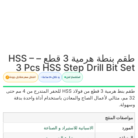
طقم بنطة هرمية 3 قطع – HSS –
3 Pcs HSS Step Drill Bit Set
استفسار امن
رد خلال 24 ساعة
افضل سعر مقابل جودة
طقم بنط هرمية 3 قطع من فولاذ HSS للحفر المتدرج من 4 مم حتى
32 مم، مثالي لأعمال الصاج والمعادن باستخدام أداة واحدة بدقة
وسهولة.
مواصفات المنتج
المورد
الاسبانية للاستيراد و الصناعة
المنطقة
رمسيس - شارع الجمهورية