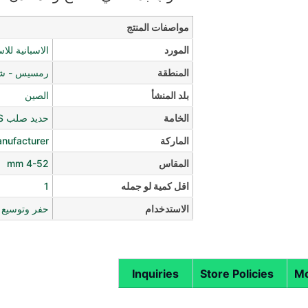
مواصفات المنتج
المورد
الاسبانية للا
المنطقة
رمسيس - شار
بلد المنشأ
الصين
الخامة
حديد صلب HSS
الماركة
anufacturer
المقاس
4-52 mm
اقل كمية لو جمله
1
الاستدخدام
حفر وتوسيع ا
Inquiries
Store Policies
Mo