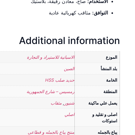
الاستخدام:
صاج، معادن رقيقة، بلاستيك
التوافق:
مثاقب كهربائية عادية
Additional information
الموزع
الاسبانية للاستيراد و التجارة
بلد المنشأ
الصين
الخامة
حديد صلب HSS
المنطقة
رمسيس – شارع الجمهورية
يعمل علي ماكينة
شنيور
,
مثقاب
اصلى و تقليد و
اصلي
استوكات
يباع بالجمله
منتج يباع بالجمله و قطاعى