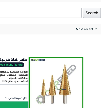
Search
طقم بنطة هرمية 3 قطع –  – 3 Pcs HSS Step Drill Bit Set
Local manufacturer
الموزع : الاسبانية للاستيرا
المنطقة :
رمسيس - شارع 
بلد المنشأ :
الصين
الخامة :
حديد صلب HSS
اقل كمية للطلب : 1