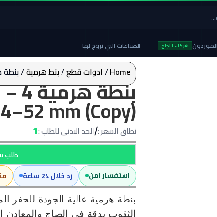
لموردون
الصناعات التي نروج لها
شركاء النجاح
Home
/
ادوات قطع
/
بنط هرمية
/ بنطة هرمية 4 – 52 مم –  (Copy
4–52 mm (Copy)
1
نطاق السعر :
الحد الادنى للطلب :
/
طلب سع
استفسار امن
رد خلال 24 ساعة
من
الثقوب بدقة في الصاج والمعادن الر