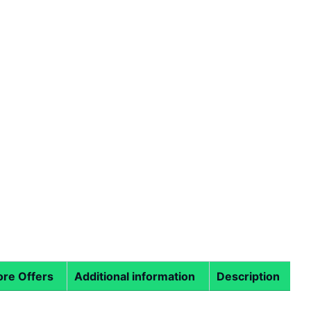
re Offers
Additional information
Description