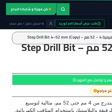
كن موردًا و شاركنا النجاح
طلب عرض أسعار/امر توريد
تسجيل دخول / عمل حساب
Step Drill Bit 4–52 mm)
بنطة هرمية 4 – 52 مم – Step Drill Bit
ر و تواصل مع المورد
تج مراجع
بنطة هرمية عالية الجودة للحفر المتدرج من 4 مم حتى 52 مم، مثالية لتوسيع
قيقة والبلاستيك باستخدام المثاقب الكهربائية.