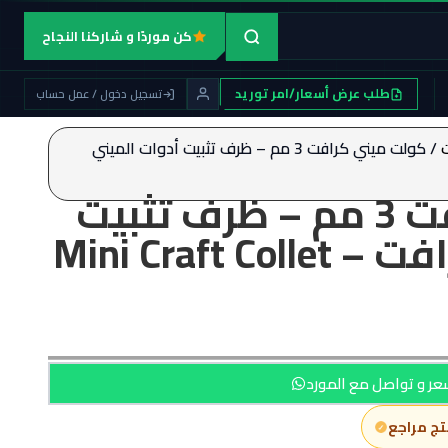
كن موردًا و شاركنا النجاح
طلب عرض أسعار/امر توريد
تسجيل دخول / عمل حساب
/ كولت ميني كرافت 3 مم – ظرف تثبيت أدوات الميني
كولت ميني كرافت 3 مم – ظرف تثبيت
أدوات الميني كرافت – Mini Craft Collet
ر و تواصل مع المورد
تج مراجع