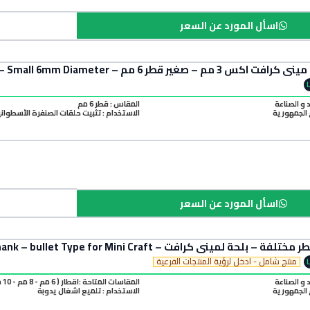
اسأل المورد عن السعر
 Mini Craft Sanding Ring Holder × 3mm – Small 6mm Diameter
د و الصناعة
المقاس : قطر 6 مم
الجمهورية
الاستخدام : تثبيت حلقات الصنفرة الأسطوان
اسأل المورد عن السعر
منتج شامل - ادخل لرؤية المنتجات الفرعية
د و الصناعة
المقاسات المتاحة :اقطار ( 6 مم - 8 مم - 10 مم - 12 مم - 16 مم )
الجمهورية
الاستخدام : تلميع اشغال يدوبة