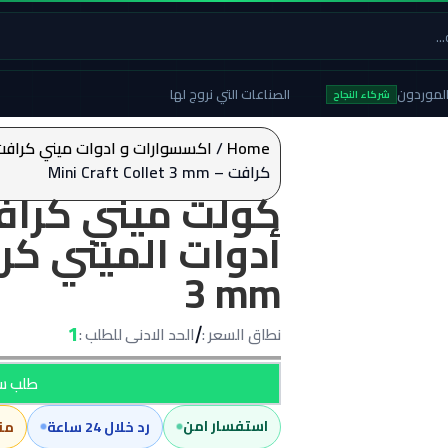
لموردون
الصناعات التي نروج لها
شركاء النجاح
Home
/
اكسسوارات و ادوات ميني كرافت
كرافت – Mini Craft Collet 3 mm
3 mm
1
نطاق السعر :
الحد الادنى للطلب :
/
طلب سع
استفسار امن
رد خلال 24 ساعة
من