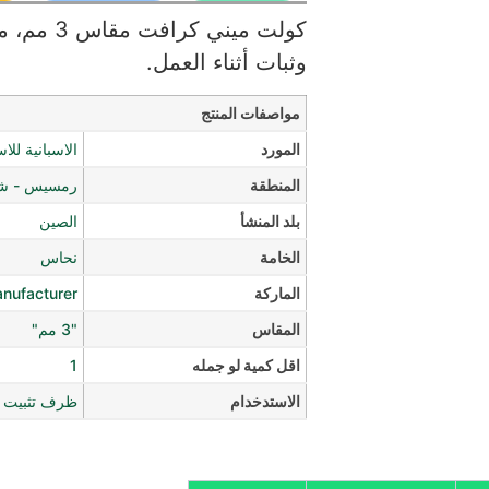
كولت مين
وثبات أثناء العمل.
مواصفات المنتج
المورد
الاسبانية للا
المنطقة
رمسيس - شار
بلد المنشأ
الصين
الخامة
نحاس
الماركة
anufacturer
المقاس
"3 مم"
اقل كمية لو جمله
1
الاستدخدام
ظرف تثبيت ل