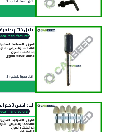
اقل كمية للطلب : 1
دليل خاتم صنفرة ميني كرافت اكس 3 مم – صغير قطر 6 مم –
Local manufacturer
الموزع : الاسبانية للاستيرا
المنطقة :
رمسيس - شارع 
بلد المنشأ :
الصين
الخامة :
مطاط مقوي
اقل كمية للطلب : 5
لباد اكس 3 مم اقطر مختلفة – بلحة لميني كرافت – Felt Polishing Wheel 3 mm Shank – bullet Type for Mini Craft
Local manufacturer
الموزع : الاسبانية للاستيرا
المنطقة :
رمسيس - شارع 
بلد المنشأ :
الصين
الخامة :
لباد