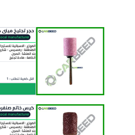
حجر تجليخ ميني كرافت أحمر اكس 3 مم قطر 12 مم – اسطواني- 
Local manufacturer
الموزع : الاسبانية للاستيرا
المنطقة :
رمسيس - شارع 
بلد المنشأ :
الصين
الخامة :
مادة تجلبخ
اقل كمية للطلب : 1
كيس خاتم صنفرة ميني كرافت صغير 100 قطعة – ق
Local manufacturer
الموزع : الاسبانية للاستيرا
المنطقة :
رمسيس - شارع 
بلد المنشأ :
الصين
الخامة :
مادة تجلبخ