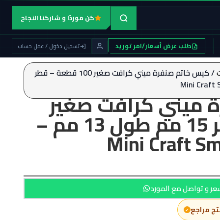
كن موردًا و شاركنا النجاح
طلب عرض أسعار/امر توريد
تسجيل دخول / عمل حساب
/ كيس خاتم صنفرة ميني كرافت صغير 100 قطعة – قطر
 ميني كرافت صغير
100 قطعة – قطر 15 مم طول 13 مم –
Mini Craft Sm
ر و تواصل مع المورد
تج مراجع