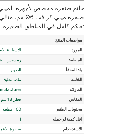
خاتم صنفرة مخصص لأجهزة الميني 
صنفرة ميني كر
تحكم كامل في المناطق الصغيرة.
مواصفات المنتج
المورد
الاسبانية للا
المنطقة
رمسيس - شار
بلد المنشأ
الصين
الخامة
مادة تجلبخ
الماركة
anufacturer
المقاس
قطر 13 مم
محتويات الطقم
100 قطعة
اقل كمية لو جمله
1
الاستدخدام
صنفرة الاعما