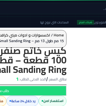
لموردون
الصناعات التي نروج لها
شركاء النجاح
Home
/
اكسسوارات و ادوات ميني كرافت
15 مم طول 13 مم – Mini Craft Small Sanding Ring
كيس خاتم صنفرة
all Sanding Ring
1
نطاق السعر :
الحد الادنى للطلب :
/
طلب سع
استفسار امن
رد خلال 24 ساعة
من