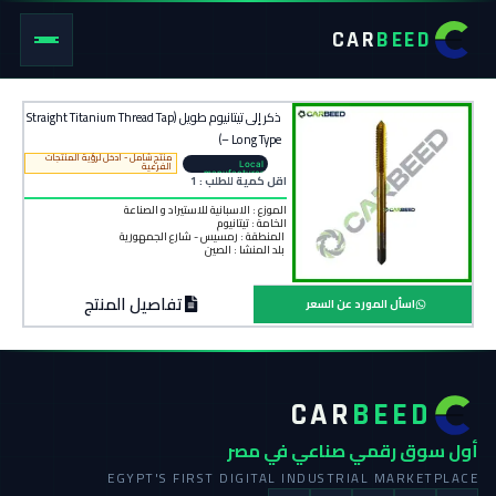
CAR
BEED
ذكر إلى تيتانيوم طويل (Straight Titanium Thread Tap
– Long Type)
منتج شامل - ادخل لرؤية المنتجات
Local
الفرعية
manufacturer
اقل كمية للطلب : 1
الموزع : الاسبانية للاستيراد و الصناعة
الخامة :
تيتانيوم
المنطقة :
رمسيس - شارع الجمهورية
بلد المنشأ :
الصين
تفاصيل المنتج
اسأل المورد عن السعر
CAR
BEED
أول سوق رقمي صناعي في مصر
EGYPT'S FIRST DIGITAL INDUSTRIAL MARKETPLACE