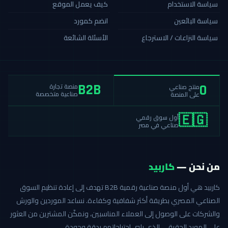
سياسة الاستخدام
كيف يعمل الموقع
سياسة البائعين
انضم كمورد
سياسة النزاعات / الاسترجاع
الأسئلة الشائعة
منصة تجارة
منتج صناعي
B2B
0
صناعية متخصصة
على المنصة
أول سوق رقمي
🇪🇬
صناعي في مصر
من نحن —
كاربيد
كاربيد هي أول منصة صناعية رقمية B2B تهدف إلى إعادة تنظيم السوق
الصناعي المصري بطريقة أكثر شفافية وكفاءة. نساعد الموردين والورش
والشركات على الوصول إلى العملاء المناسبين، ونمكّن المشترين من العثور
على المورد الحقيقي الذي يلبي احتياجاتهم بدقة وجودة.