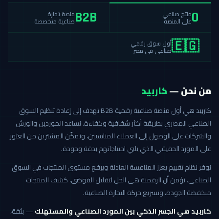
منصة تجارة
منتج صناعي
B2B
0
صناعية متخصصة
على المنصة
أول سوق رقمي
🇪🇬
صناعي في مصر
من نحن —
كاربيد
كاربيد هي أول منصة صناعية رقمية B2B تهدف إلى إعادة تنظيم السوق
الصناعي المصري بطريقة أكثر شفافية وكفاءة. نساعد الموردين والورش
والشركات على الوصول إلى العملاء المناسبين، ونمكّن المشترين من العثور
على المورد الحقيقي الذي يلبي احتياجاتهم بدقة وجودة.
نوفر نظام تقييم يعزز المنافسة العادلة ويرفع مستوى المنتجات في السوق
الصناعي. نؤمن أن الرقمنة هي الحل لتقليل الفوضى، كشف المنتجات
منخفضة الجودة، وتسريع حركة التجارة الصناعية.
كاربيد هي الجسر الذكي بين المورد الصناعي والمستهلك
— بثقة،