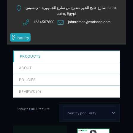
out
شارع خليج الخور متفرع من سارع الجمهورية - رمسيس, cairo,
of
cairo, Egypt
5
1234567890
johnremon@carbeed.com
Inquiry
PRODUCTS
ABOUT
POLICIES
REVIEWS (
0
)
Showing all 4 results