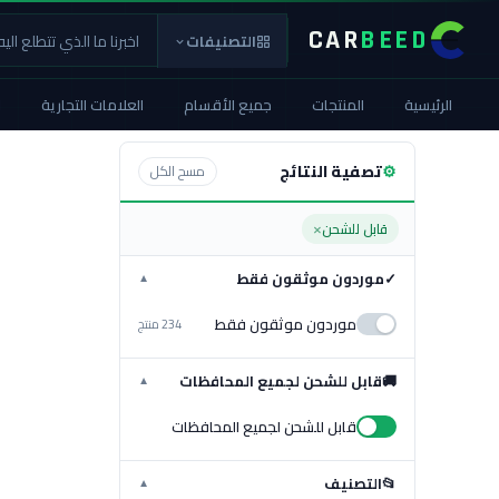
CAR
BEED
التصنيفات
الرئيسية
المنتجات
جميع الأقسام
العلامات التجارية
ا
⚙
تصفية النتائج
مسح الكل
×
قابل للشحن
✓
موردون موثقون فقط
▼
موردون موثقون فقط
234 منتج
🚚
قابل للشحن لجميع المحافظات
▼
قابل للشحن لجميع المحافظات
📂
التصنيف
▼