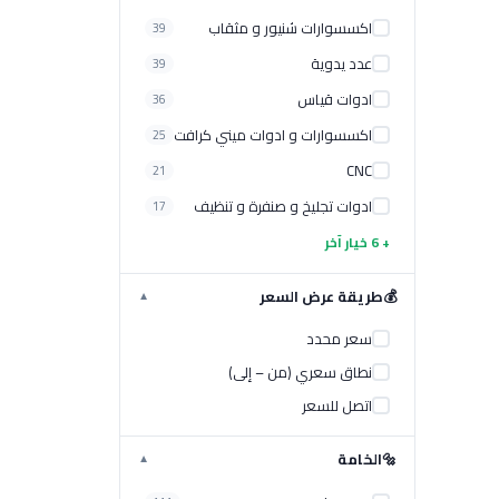
اكسسوارات شنيور و مثقاب
39
عدد يدوية
39
ادوات قياس
36
اكسسوارات و ادوات ميني كرافت
25
CNC
21
ادوات تجليخ و صنفرة و تنظيف
17
+ 6 خيار آخر
💰
طريقة عرض السعر
▼
سعر محدد
نطاق سعري (من – إلى)
اتصل للسعر
🔩
الخامة
▼