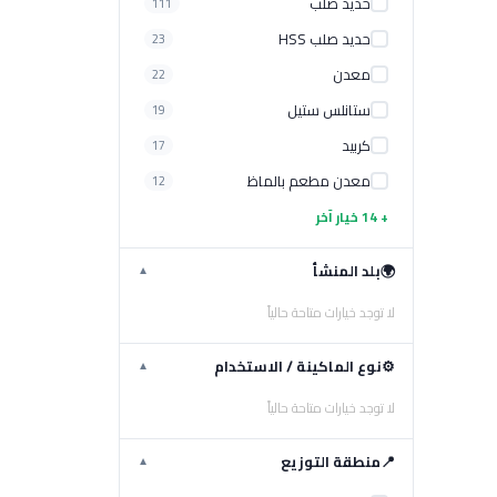
حديد صلب
111
حديد صلب HSS
23
معدن
22
ستانلس ستيل
19
كربيد
17
معدن مطعم بالماظ
12
+ 14 خيار آخر
🌍
بلد المنشأ
▼
لا توجد خيارات متاحة حالياً
⚙️
نوع الماكينة / الاستخدام
▼
لا توجد خيارات متاحة حالياً
📍
منطقة التوزيع
▼