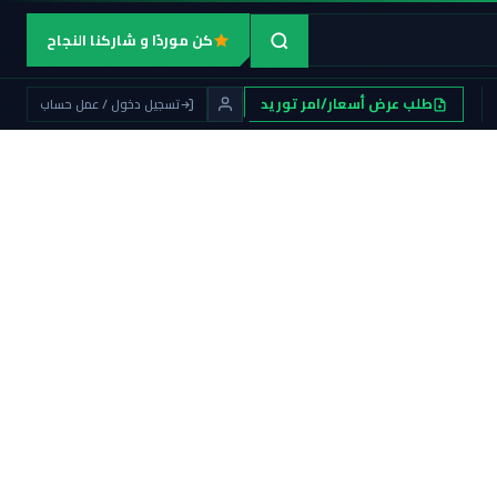
كن موردًا و شاركنا النجاح
طلب عرض أسعار/امر توريد
تسجيل دخول / عمل حساب