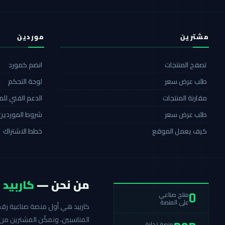
مشترين
موردين
تصفح المنتجات
انضم كمورد
طلب عرض سعر
لوحة التحكم
مقارنة المنتجات
الدعم الفني لل
طلب عرض سعر
شروط الموردين
كيف يعمل الموقع
خطط الاشتراك
من نحن —
كاربيد
منتج صناعي
0
على المنصة
المناسبين، ونمكّن المشترين من 
منصة تجارة