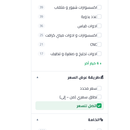
اكسسوارات شنيور و مثقاب
39
عدد يدوية
39
ادوات قياس
36
اكسسوارات و ادوات ميني كرافت
25
CNC
21
ادوات تجليخ و صنفرة و تنظيف
17
+ 6 خيار آخر
💰
طريقة عرض السعر
▼
سعر محدد
نطاق سعري (من – إلى)
اتصل للسعر
🔩
الخامة
▼