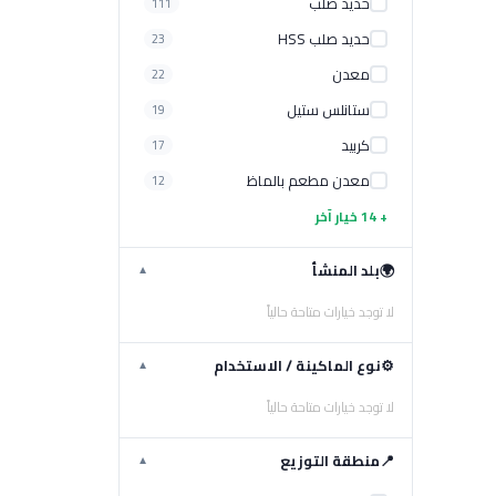
حديد صلب
111
حديد صلب HSS
23
معدن
22
ستانلس ستيل
19
كربيد
17
معدن مطعم بالماظ
12
+ 14 خيار آخر
🌍
بلد المنشأ
▼
لا توجد خيارات متاحة حالياً
⚙️
نوع الماكينة / الاستخدام
▼
لا توجد خيارات متاحة حالياً
📍
منطقة التوزيع
▼