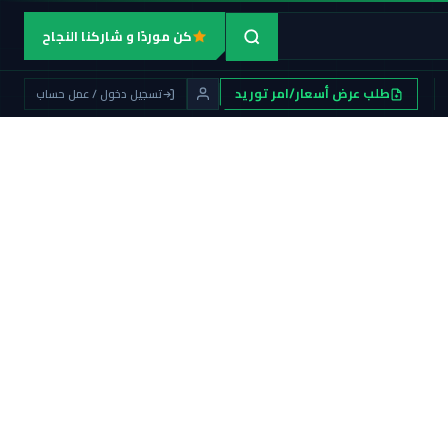
كن موردًا و شاركنا النجاح
طلب عرض أسعار/امر توريد
تسجيل دخول / عمل حساب