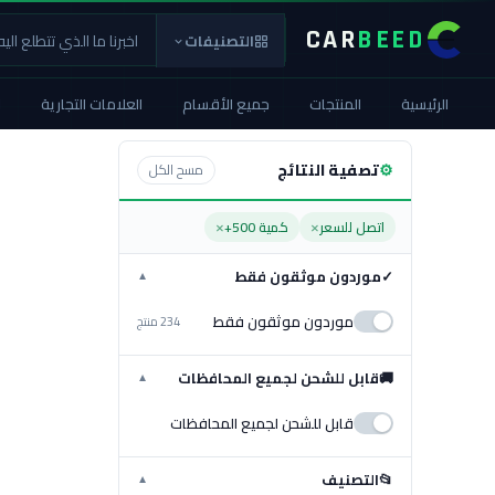
CAR
BEED
التصنيفات
الرئيسية
المنتجات
جميع الأقسام
العلامات التجارية
ا
⚙
تصفية النتائج
مسح الكل
×
×
اتصل للسعر
كمية 500+
✓
موردون موثقون فقط
▼
موردون موثقون فقط
234 منتج
🚚
قابل للشحن لجميع المحافظات
▼
قابل للشحن لجميع المحافظات
📂
التصنيف
▼