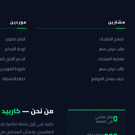
مشترين
موردين
تصفح المنتجات
انضم كمورد
طلب عرض سعر
لوحة التحكم
مقارنة المنتجات
الدعم الفني لل
طلب عرض سعر
شروط الموردين
كيف يعمل الموقع
خطط الاشتراك
من نحن —
كاربيد
منتج صناعي
0
على المنصة
المناسبين، ونمكّن المشترين من 
منصة تجارة