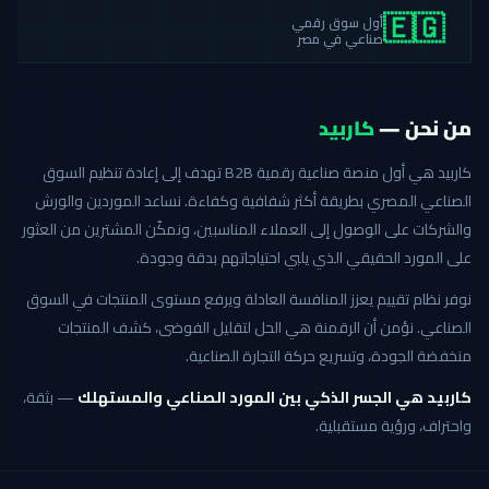
أول سوق رقمي
🇪🇬
صناعي في مصر
من نحن —
كاربيد
كاربيد هي أول منصة صناعية رقمية B2B تهدف إلى إعادة تنظيم السوق
الصناعي المصري بطريقة أكثر شفافية وكفاءة. نساعد الموردين والورش
والشركات على الوصول إلى العملاء المناسبين، ونمكّن المشترين من العثور
على المورد الحقيقي الذي يلبي احتياجاتهم بدقة وجودة.
نوفر نظام تقييم يعزز المنافسة العادلة ويرفع مستوى المنتجات في السوق
الصناعي. نؤمن أن الرقمنة هي الحل لتقليل الفوضى، كشف المنتجات
منخفضة الجودة، وتسريع حركة التجارة الصناعية.
كاربيد هي الجسر الذكي بين المورد الصناعي والمستهلك
— بثقة،
واحتراف، ورؤية مستقبلية.