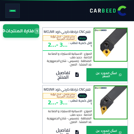
CAR
BEED
فلترة المنتجات
⚙
1
قلم CNC خراطة خارجي كود MCLNR
منتج شامل - ادخل لرؤية
Weilo
المنتجات الفرعية
24
-
33
ng
اقل كمية للطلب :
1
0
0
الموزع : الاسبانية للاستيراد و الصناعة
الخامة :
حديد صلب
المنطقة :
رمسيس - شارع الجمهورية
بلد المنشأ :
الصين
تفاصيل
اسأل المورد عن
المنتج
السعر
قلم CNC خراطة خارجي كود MDJNR
منتج شامل - ادخل لرؤية
Weilo
المنتجات الفرعية
24
-
30
ng
اقل كمية للطلب :
1
0
0
الموزع : الاسبانية للاستيراد و الصناعة
الخامة :
حديد صلب
المنطقة :
رمسيس - شارع الجمهورية
بلد المنشأ :
الصين
تفاصيل
اسأل المورد عن
السعر