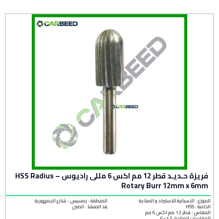
فريزة حـديـد قطر 12 مم اكس 6 مللى راديوس – HSS Radius
Rotary Burr 12mm x 6mm
الموزع : الاسبانية للاستيراد و الصناعة
المنطقة :
رمسيس - شارع الجمهورية
الخامة :
HSS
بلد المنشأ :
الصين
المقاس : قطر 12 مم اكس 6 مم
المقاسات المتاحة :12×6