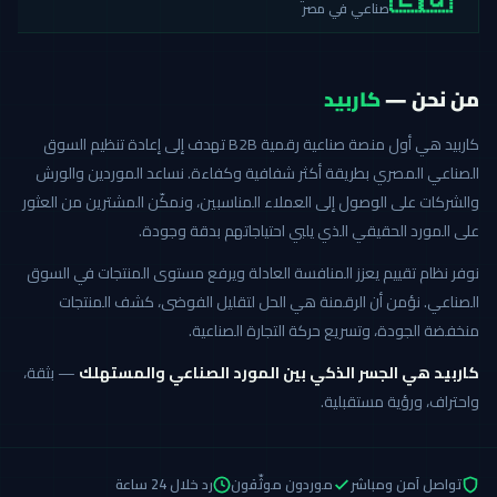
🇪🇬
صناعي في مصر
من نحن —
كاربيد
كاربيد هي أول منصة صناعية رقمية B2B تهدف إلى إعادة تنظيم السوق
الصناعي المصري بطريقة أكثر شفافية وكفاءة. نساعد الموردين والورش
والشركات على الوصول إلى العملاء المناسبين، ونمكّن المشترين من العثور
على المورد الحقيقي الذي يلبي احتياجاتهم بدقة وجودة.
نوفر نظام تقييم يعزز المنافسة العادلة ويرفع مستوى المنتجات في السوق
الصناعي. نؤمن أن الرقمنة هي الحل لتقليل الفوضى، كشف المنتجات
منخفضة الجودة، وتسريع حركة التجارة الصناعية.
كاربيد هي الجسر الذكي بين المورد الصناعي والمستهلك
— بثقة،
واحتراف، ورؤية مستقبلية.
تواصل آمن ومباشر
موردون موثّقون
رد خلال 24 ساعة