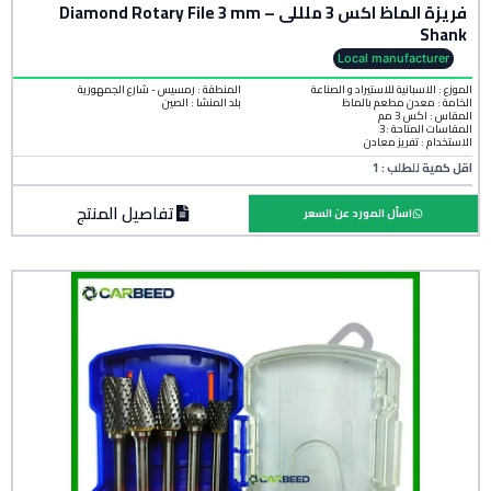
فريزة الماظ اكس 3 ملللى – Diamond Rotary File 3 mm
Shank
Local manufacturer
الموزع : الاسبانية للاستيراد و الصناعة
المنطقة :
رمسيس - شارع الجمهورية
الخامة :
معدن مطعم بالماظ
بلد المنشأ :
الصين
المقاس : اكس 3 مم
المقاسات المتاحة :3
الاستخدام : تفريز معادن
اقل كمية للطلب : 1
تفاصيل المنتج
اسأل المورد عن السعر