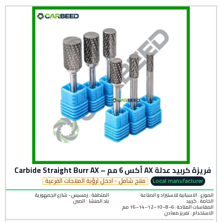
فريزة كربيد عدلة AX أكس 6 مم – Carbide Straight Burr AX
منتج شامل - ادخل لرؤية المنتجات الفرعية
Local manufacturer
الموزع : الاسبانية للاستيراد و الصناعة
المنطقة :
رمسيس - شارع الجمهورية
الخامة :
كربيد
بلد المنشأ :
الصين
المقاسات المتاحة :6–8–10–12–14–16 مم
الاستخدام : تفريز معادن