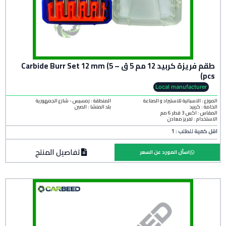
طقم فريزة كربيد 12 مم 5 ق – Carbide Burr Set 12 mm (5
pcs)
Local manufacturer
الموزع : الاسبانية للاستيراد و الصناعة
المنطقة :
رمسيس - شارع الجمهورية
الخامة :
كربيد
بلد المنشأ :
الصين
المقاس : اكس 3 قطر 6 مم
الاستخدام : تفريز معادن
اقل كمية للطلب : 1
تفاصيل المنتج
اسأل المورد عن السعر