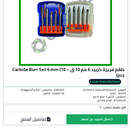
طقم فريزة كربيد 6 مم 10 ق – Carbide Burr Set 6 mm (10
pcs)
Local manufacturer
الموزع : الاسبانية للاستيراد و الصناعة
المنطقة :
رمسيس - شارع الجمهورية
الخامة :
كربيد
بلد المنشأ :
الصين
المقاس : اكس 3 قطر 6 مم
الاستخدام : تفريز معادن
اقل كمية للطلب : 1
تفاصيل المنتج
اسأل المورد عن السعر