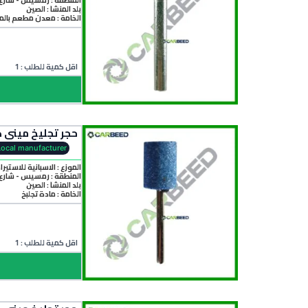
بلد المنشأ :
الصين
الخامة :
معدن مطعم بالم
اقل كمية للطلب : 1
حجر تجليخ ميني كرافت ازرق اكس 3 مم قطر 12 مم – اسطواني- e
Local manufacturer
الموزع : الاسبانية للاستيرا
المنطقة :
رمسيس - شارع 
بلد المنشأ :
الصين
الخامة :
مادة تجلبخ
اقل كمية للطلب : 1