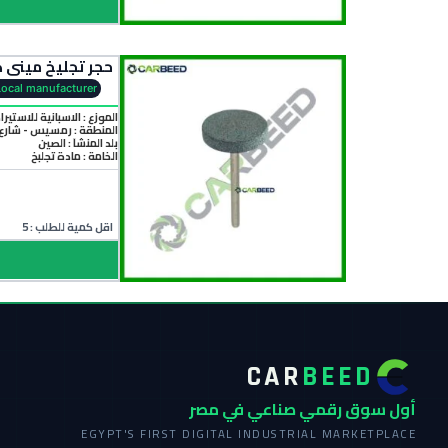
حجر تجليخ ميني كرافت اخضر اكس 3 مم قطر 20 مم – أس
Local manufacturer
الموزع : الاسبانية للاستيرا
المنطقة :
رمسيس - شارع 
بلد المنشأ :
الصين
الخامة :
مادة تجلبخ
اقل كمية للطلب : 5
CAR
BEED
أول سوق رقمي صناعي في مصر
EGYPT'S FIRST DIGITAL INDUSTRIAL MARKETPLACE