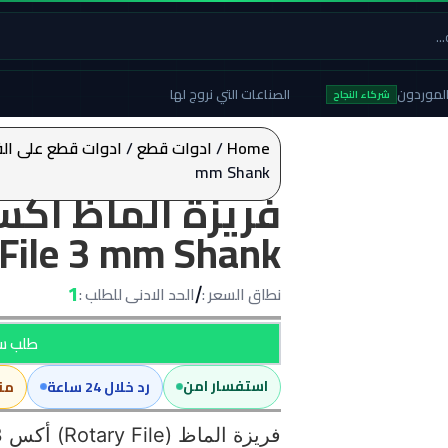
لموردون
الصناعات التي نروج لها
شركاء النجاح
Home
/
ادوات قطع
/
ادوات قطع على الف
mm Shank
 File 3 mm Shank
1
نطاق السعر :
الحد الادنى للطلب :
/
طلب سع
استفسار امن
رد خلال 24 ساعة
من
فريزة الماظ (Rotary File) أكس 3 مم للأعمال الدقيقة والأماكن الضيقة.