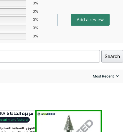
0%
0%
Add a review
0%
0%
0%
Search
فريزه الماظ 6 /10 مسلوبه لوكس – LUX Tapered Diamond Rotary File 10mm Head x 6mm Shank
Local manufacturer
الموزع : الاسبانية للاستيرا
المنطقة :
رمسيس - شارع 