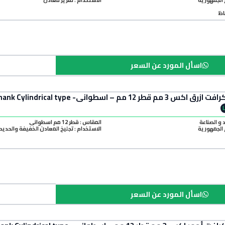
اظ
اسأل المورد عن السعر
Mini Craft Blue Grinding Stone 3mm Shank Cylindrical typ
د و الصناعة
المقاس : قطر 12 مم اسطواني
الجمهورية
الاستخدام : تجليخ المعادن الخفيفة والحديد
اسأل المورد عن السعر