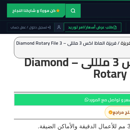
كن موردًا و شاركنا النجاح
طلب عرض أسعار/امر توريد
تسجيل دخول / عمل حساب
ريزة
/ فريزة الماظ اكس 3 ملللى – Diamond Rotary File 3
فريزة الماظ اكس 3 ملللى – Diamond
Rotary
ر و تواصل مع المورد
تج مراجع