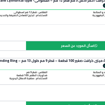
Mini Craft Red Grinding Stone 3mm Shank Cylindrical type
د و الصناعة
المقاس : قطر 12 مم اسطواني
الجمهورية
الاستخدام : تجليخ المعادن الخفيفة والحديد
اسأل المورد عن السعر
طر 9 مم طول 13 مم – Mini Craft Small Sanding Ring
د و الصناعة
المقاس : قطر 9 مم
الجمهورية
محتويات الطقم :100 قطعة
الاستخدام : صنفرة الاعمال اليدوية