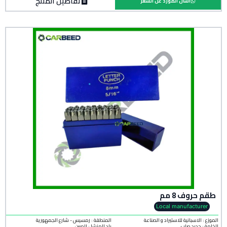
تفاصيل المنتج
اسأل المورد عن السعر
طقم حروف 8 مم
Local manufacturer
الموزع : الاسبانية للاستيراد و الصناعة
المنطقة :
رمسيس - شارع الجمهورية
الخامة :
حديد صلب
بلد المنشأ :
الصين