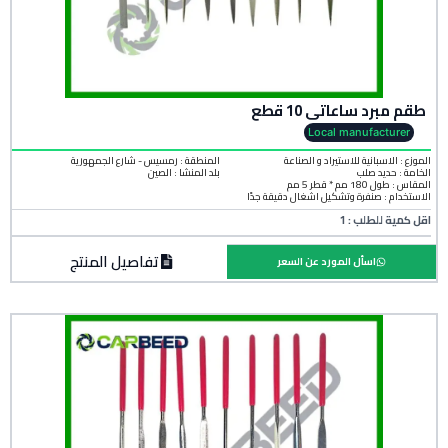
طقم مبرد ساعاتى 10 قطع
Local manufacturer
الموزع : الاسبانية للاستيراد و الصناعة
المنطقة :
رمسيس - شارع الجمهورية
الخامة :
حديد صلب
بلد المنشأ :
الصين
المقاس : طول 180 مم * قطر 5 مم
الاستخدام : صنفرة وتشكيل أشغال دقيقة جدًا
اقل كمية للطلب : 1
تفاصيل المنتج
اسأل المورد عن السعر