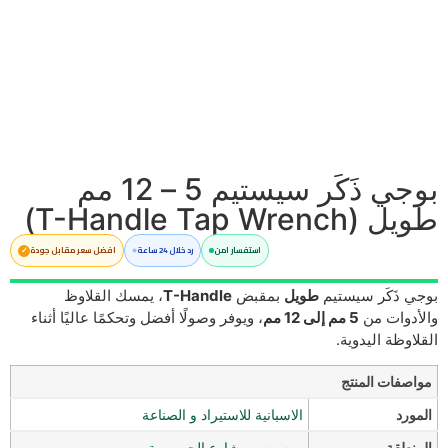
بوجي ذَكَر سيستيم 5 – 12 مم
طويل (T-Handle Tap Wrench)
استفسار امن
رد خلال 24 ساعة
افضل سعر مقابل جودة
بوجي ذَكَر سيستيم
طويل
بمقبض
T-Handle
، يمسك القلاوظ
والأدوات من
5 مم إلى 12 مم
، ويوفر وصولًا أفضل وتحكمًا عاليًا أثناء
القلاوظة اليدوية.
مواصفات المنتج
المورد
الاسبانية للاستيراد و الصناعة
المنطقة
رمسيس - شارع الجمهورية