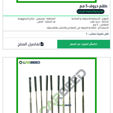
طقم حروف 5 مم
Local manufacturer
الموزع : الاسبانية للاستيراد و الصناعة
المنطقة :
رمسيس - شارع الجمهورية
الخامة :
حديد صلب
بلد المنشأ :
الصين
المقاس : 5 مم
الاستخدام : الطباعة اليدوية على المعادن والخشب والبلاستيك
اقل كمية للطلب : 1
تفاصيل المنتج
اسأل المورد عن السعر