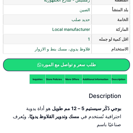
بلد المنشأ
الصين
الخامة
حديد صلب
الماركة
Local manufacturer
اقل كمية لو جمله
1
الاستخدام
قلاوظ يدوي، مسك بنط و الازوار
طلب سعر و تواصل مع المورد
Inquiries
Store Policies
More Offers
Additional information
Description
Description
بوجي ذَكَر سيستيم 5 – 12 مم طويل
هو أداة يدوية
احترافية تُستخدم في
مسك وتدوير القلاوظ يدويًا
، ويُعرف
صناعيًا باسم