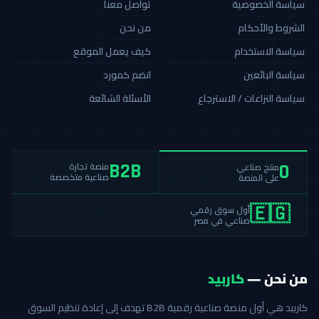
سياسة الخصوصية
تواصل معنا
الشروط والأحكام
من نحن
سياسة الاستخدام
كيف يعمل الموقع
سياسة البائعين
انضم كمورد
سياسة النزاعات / الاسترجاع
الأسئلة الشائعة
منصة تجارة
منتج صناعي
B2B
0
صناعية متخصصة
على المنصة
أول سوق رقمي
🇪🇬
صناعي في مصر
من نحن —
كاربيد
كاربيد هي أول منصة صناعية رقمية B2B تهدف إلى إعادة تنظيم السوق