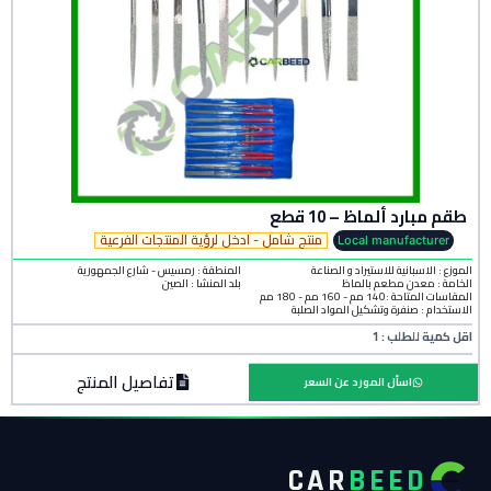
طقم مبارد ألماظ – 10 قطع
منتج شامل - ادخل لرؤية المنتجات الفرعية
Local manufacturer
الموزع : الاسبانية للاستيراد و الصناعة
المنطقة :
رمسيس - شارع الجمهورية
الخامة :
معدن مطعم بالماظ
بلد المنشأ :
الصين
المقاسات المتاحة :140 مم - 160 مم - 180 مم
الاستخدام : صنفرة وتشكيل المواد الصلبة
اقل كمية للطلب : 1
تفاصيل المنتج
اسأل المورد عن السعر
CAR
BEED