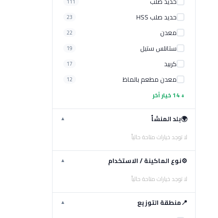
حديد صلب
111
حديد صلب HSS
23
معدن
22
ستانلس ستيل
19
كربيد
17
معدن مطعم بالماظ
12
+ 14 خيار آخر
🌍
بلد المنشأ
▼
لا توجد خيارات متاحة حالياً
⚙️
نوع الماكينة / الاستخدام
▼
لا توجد خيارات متاحة حالياً
📍
منطقة التوزيع
▼