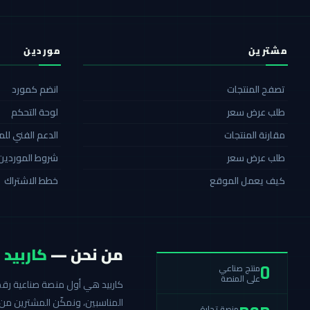
مشترين
موردين
تصفح المنتجات
انضم كمورد
طلب عرض سعر
لوحة التحكم
مقارنة المنتجات
الدعم الفني لل
طلب عرض سعر
شروط الموردين
كيف يعمل الموقع
خطط الاشتراك
من نحن —
كاربيد
منتج صناعي
0
على المنصة
المناسبين، ونمكّن المشترين من 
منصة تجارة