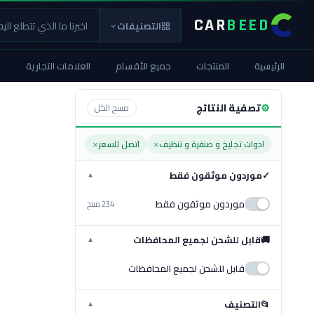
CAR
BEED
التصنيفات
الرئيسية
المنتجات
جميع الأقسام
العلامات التجارية
ا
⚙
تصفية النتائج
مسح الكل
×
×
ادوات تجليخ و صنفرة و تنظيف
اتصل للسعر
✓
موردون موثقون فقط
▼
موردون موثقون فقط
234 منتج
🚚
قابل للشحن لجميع المحافظات
▼
قابل للشحن لجميع المحافظات
📂
التصنيف
▼