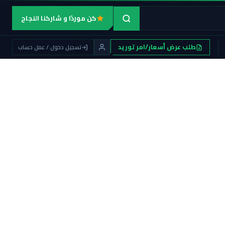
كن موردًا و شاركنا النجاح
طلب عرض أسعار/امر توريد
تسجيل دخول / عمل حساب