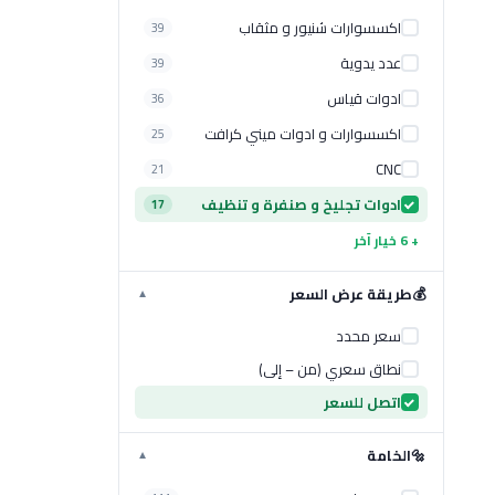
اكسسوارات شنيور و مثقاب
39
عدد يدوية
39
ادوات قياس
36
اكسسوارات و ادوات ميني كرافت
25
CNC
21
ادوات تجليخ و صنفرة و تنظيف
17
+ 6 خيار آخر
💰
طريقة عرض السعر
▼
سعر محدد
نطاق سعري (من – إلى)
اتصل للسعر
🔩
الخامة
▼