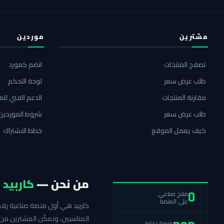
مشترين
موردين
تصفح المنتجات
انضم كمورد
طلب عرض سعر
لوحة التحكم
مقارنة المنتجات
الدعم الفني لل
طلب عرض سعر
شروط الموردين
كيف يعمل الموقع
خطط الاشتراك
من نحن —
كاربيد
منتج صناعي
0
على المنصة
المناسبين، ونمكّن المشترين من 
منصة تجارة