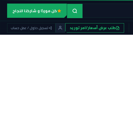
كن موردًا و شاركنا النجاح
طلب عرض أسعار/امر توريد
تسجيل دخول / عمل حساب