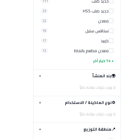
حديد صلب
111
حديد صلب HSS
23
معدن
22
ستانلس ستيل
19
كربيد
17
معدن مطعم بالماظ
12
+ 14 خيار آخر
🌍
بلد المنشأ
▼
لا توجد خيارات متاحة حالياً
⚙️
نوع الماكينة / الاستخدام
▼
لا توجد خيارات متاحة حالياً
📍
منطقة التوزيع
▼