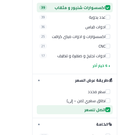
اكسسوارات شنيور و مثقاب
39
عدد يدوية
39
ادوات قياس
36
اكسسوارات و ادوات ميني كرافت
25
CNC
21
ادوات تجليخ و صنفرة و تنظيف
17
+ 6 خيار آخر
💰
طريقة عرض السعر
▼
سعر محدد
نطاق سعري (من – إلى)
اتصل للسعر
🔩
الخامة
▼