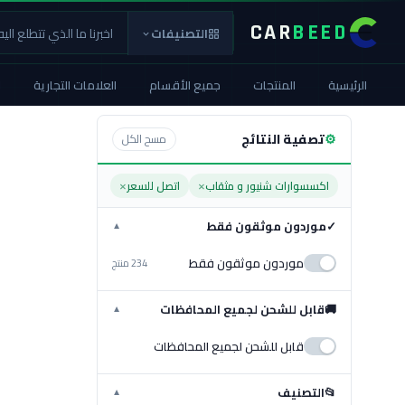
CAR
BEED
التصنيفات
الرئيسية
المنتجات
جميع الأقسام
العلامات التجارية
ا
⚙
تصفية النتائج
مسح الكل
×
×
اكسسوارات شنيور و مثقاب
اتصل للسعر
✓
موردون موثقون فقط
▼
موردون موثقون فقط
234 منتج
🚚
قابل للشحن لجميع المحافظات
▼
قابل للشحن لجميع المحافظات
📂
التصنيف
▼