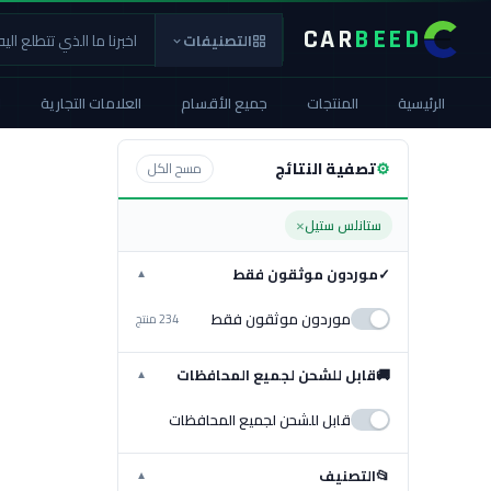
CAR
BEED
التصنيفات
الرئيسية
المنتجات
جميع الأقسام
العلامات التجارية
ا
⚙
تصفية النتائج
مسح الكل
×
ستانلس ستيل
✓
موردون موثقون فقط
▼
موردون موثقون فقط
234 منتج
🚚
قابل للشحن لجميع المحافظات
▼
قابل للشحن لجميع المحافظات
📂
التصنيف
▼