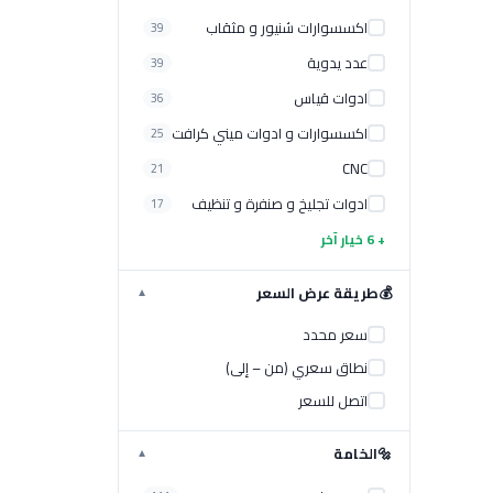
اكسسوارات شنيور و مثقاب
39
عدد يدوية
39
ادوات قياس
36
اكسسوارات و ادوات ميني كرافت
25
CNC
21
ادوات تجليخ و صنفرة و تنظيف
17
+ 6 خيار آخر
💰
طريقة عرض السعر
▼
سعر محدد
نطاق سعري (من – إلى)
اتصل للسعر
🔩
الخامة
▼