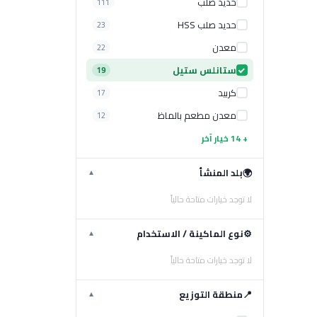
حديد صلب
111
حديد صلب HSS
23
معدن
22
ستانلس ستيل
19
كربيد
17
معدن مطعم بالماظ
12
+ 14 خيار آخر
🌍
بلد المنشأ
▼
لا توجد خيارات متاحة حالياً
⚙️
نوع الماكينة / الاستخدام
▼
لا توجد خيارات متاحة حالياً
📍
منطقة التوزيع
▼