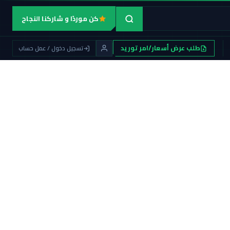
كن موردًا و شاركنا النجاح
طلب عرض أسعار/امر توريد
تسجيل دخول / عمل حساب