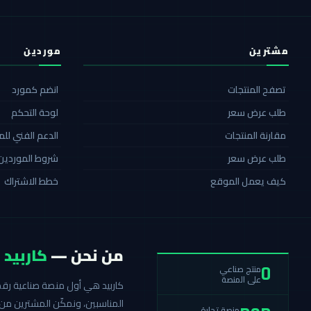
مشترين
موردين
تصفح المنتجات
انضم كمورد
طلب عرض سعر
لوحة التحكم
مقارنة المنتجات
الدعم الفني لل
طلب عرض سعر
شروط الموردين
كيف يعمل الموقع
خطط الاشتراك
من نحن —
كاربيد
منتج صناعي
0
على المنصة
المناسبين، ونمكّن المشترين من 
منصة تجارة