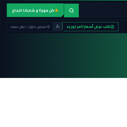
كن موردًا و شاركنا النجاح
طلب عرض أسعار/امر توريد
تسجيل دخول / عمل حساب