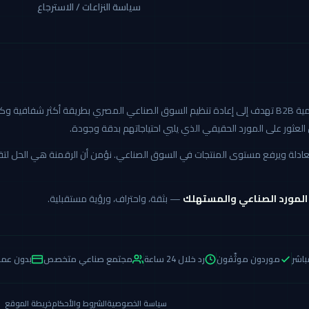
سياسة النزاعات / الاسترجاع
كاربيد هي أول منصة صناعية رقمية B2B تهدف إلى إعادة تنظيم السوق الصناعي المصري بطريق
العثور على المورد الحقيقي الذي يلبي احتياجاتهم بدقة وجودة.
 العادلة ويرفع مستوى المنتجات في السوق الصناعي. نؤمن أن الرقمنة هي الحل ل
 المورد الصناعي والمستهلك
— بثقة، واحتراف، ورؤية مستقبلية.
باشر
موردون موثّقون
رد خلال 24 ساعة
مجتمع صناعي متخصص
بدون عمو
سياسة الخصوصية
الشروط والأحكام
خريطة الموقع