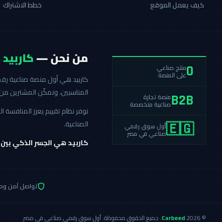
كيف يعمل الموقع
خطط الاشتراك
من نحن —
كاربيد
منتج صناعي
0
على المنصة
المناسبين، ونمكّن المشترين من 
منصة تجارة
B2B
صناعية متخصصة
نوفر نظام تقييم يعزز المنافسة
الصناعية.
أول سوق رقمي
🇪🇬
صناعي في مصر
كاربيد هي الجسر الذكي بين
تواصل آمن وم
© 2026
Carbeed
. جميع الحقوق محفوظة. أول سوق رقمي صناعي في مصر.