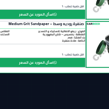
اقل كمية للطلب : 1
اسأل المورد عن السعر
صنفرة روديه وسط – Medium Grit Sandpaper
الموزع : ريمو الالمانية للاستيراد و التصدير
المقاس 
المنطقة :
رمسيس – شارع الجمهورية
الاستخدا
بلد المنشأ :
مصر
الخامة :
مادة صنفرة
اقل كمية للطلب : 1
اسأل المورد عن السعر