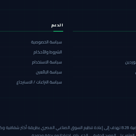
الدعم
سياسة الخصوصية
الشروط والأحكام
موردين
سياسة الاستخدام
سياسة البائعين
سياسة النزاعات / الاسترجاع
كاربيد هي أول منصة صناعية رقمية B2B تهدف إلى إعادة تنظيم السوق الصناعي المصري بطريق
العثور على المورد الحقيقي الذي يلبي احتياجاتهم بدقة وجودة.