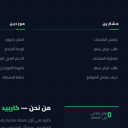
مشترين
موردين
تصفح المنتجات
انضم كمورد
طلب عرض سعر
لوحة التحكم
مقارنة المنتجات
الدعم الفني لل
طلب عرض سعر
شروط الموردين
كيف يعمل الموقع
خطط الاشتراك
من نحن —
كاربيد
منتج صناعي
0
على المنصة
المناسبين، ونمكّن المشترين من 