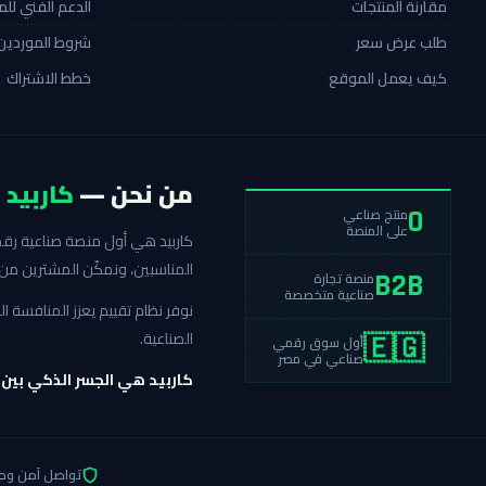
مقارنة المنتجات
الدعم الفني لل
طلب عرض سعر
شروط الموردين
كيف يعمل الموقع
خطط الاشتراك
من نحن —
كاربيد
منتج صناعي
0
على المنصة
المناسبين، ونمكّن المشترين من 
منصة تجارة
B2B
صناعية متخصصة
نوفر نظام تقييم يعزز المنافسة
الصناعية.
أول سوق رقمي
🇪🇬
صناعي في مصر
كاربيد هي الجسر الذكي بين
تواصل آمن وم