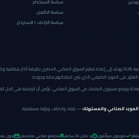
موردين
سياسة الاستخدام
سياسة البائعين
سياسة النزاعات / الاسترجاع
كاربيد هي أول منصة صناعية رقمية B2B تهدف إلى إعادة تنظيم السوق الصناعي المصري بطريق
العثور على المورد الحقيقي الذي يلبي احتياجاتهم بدقة وجودة.
 العادلة ويرفع مستوى المنتجات في السوق الصناعي. نؤمن أن الرقمنة هي الحل ل
 المورد الصناعي والمستهلك
— بثقة، واحتراف، ورؤية مستقبلية.
باشر
موردون موثّقون
رد خلال 24 ساعة
مجتمع صناعي متخصص
بدون عمو