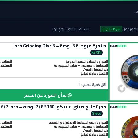
لموردون
الصناعات التي نروج لها
شركاء النجاح
صنفرة مروحية 5 بوصة – 5 Inch Grinding Disc
KEXIN
الموزع : السلام للعدد اليدوية
المقاس : 5 بوص
المنطقة :
رمسيس – شارع الجمهورية
الاستخدام
بلد المنشأ :
الصين
الخامة :
مادة تجليخ
اقل كمية للطلب : 1
اسأل المورد عن السعر
حجر تجليخ صيني ستيكو (180 * 6) 7 بوصة – Steco Grinding Stone (180 * 6) 7 inch
Steco
الموزع : ريمو الالمانية للاستيراد و التصدير
المقاس : 180 * 6 ( 7 بوص
المنطقة :
رمسيس – شارع الجمهورية
الاستخدام
بلد المنشأ :
الصين
الخامة :
مادة تجليخ