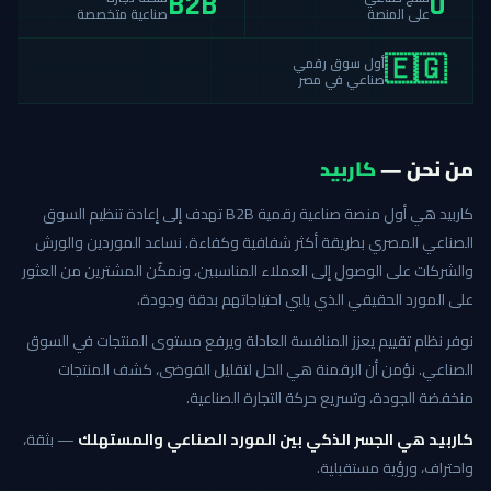
B2B
0
صناعية متخصصة
على المنصة
أول سوق رقمي
🇪🇬
صناعي في مصر
من نحن —
كاربيد
كاربيد هي أول منصة صناعية رقمية B2B تهدف إلى إعادة تنظيم السوق
الصناعي المصري بطريقة أكثر شفافية وكفاءة. نساعد الموردين والورش
والشركات على الوصول إلى العملاء المناسبين، ونمكّن المشترين من العثور
على المورد الحقيقي الذي يلبي احتياجاتهم بدقة وجودة.
نوفر نظام تقييم يعزز المنافسة العادلة ويرفع مستوى المنتجات في السوق
الصناعي. نؤمن أن الرقمنة هي الحل لتقليل الفوضى، كشف المنتجات
منخفضة الجودة، وتسريع حركة التجارة الصناعية.
كاربيد هي الجسر الذكي بين المورد الصناعي والمستهلك
— بثقة،
واحتراف، ورؤية مستقبلية.