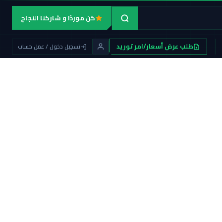
كن موردًا و شاركنا النجاح
طلب عرض أسعار/امر توريد
تسجيل دخول / عمل حساب