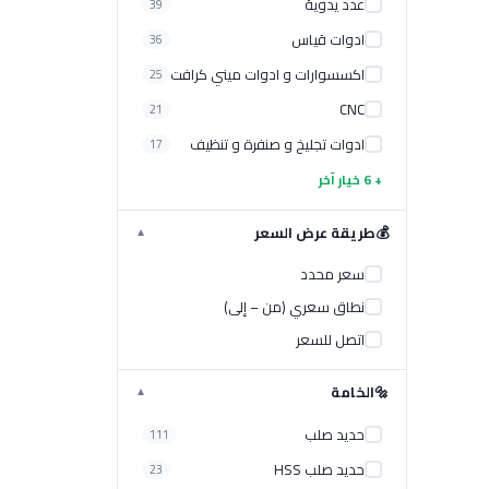
عدد يدوية
39
ادوات قياس
36
اكسسوارات و ادوات ميني كرافت
25
CNC
21
ادوات تجليخ و صنفرة و تنظيف
17
+ 6 خيار آخر
💰
طريقة عرض السعر
▼
سعر محدد
نطاق سعري (من – إلى)
اتصل للسعر
🔩
الخامة
▼
حديد صلب
111
حديد صلب HSS
23