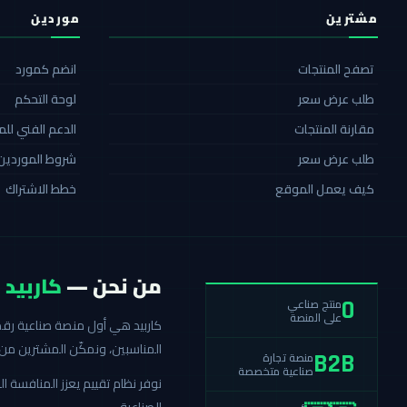
مشترين
موردين
تصفح المنتجات
انضم كمورد
طلب عرض سعر
لوحة التحكم
مقارنة المنتجات
الدعم الفني لل
طلب عرض سعر
شروط الموردين
كيف يعمل الموقع
خطط الاشتراك
من نحن —
كاربيد
منتج صناعي
0
على المنصة
المناسبين، ونمكّن المشترين من 
منصة تجارة
B2B
صناعية متخصصة
نوفر نظام تقييم يعزز المنافسة