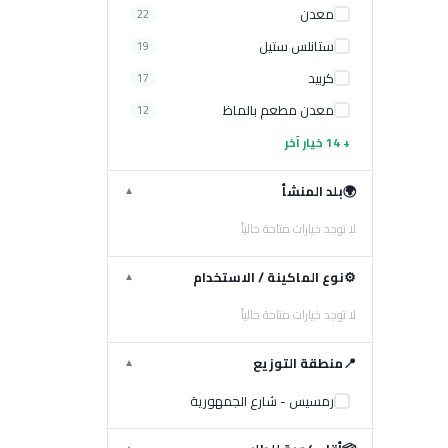
معدن
22
ستانلس ستيل
19
كربيد
17
معدن مطعم بالماظ
12
+ 14 خيار آخر
🌍
بلد المنشأ
▼
لا توجد خيارات متاحة حالياً
⚙️
نوع الماكينة / الاستخدام
▼
لا توجد خيارات متاحة حالياً
📍
منطقة التوزيع
▼
رمسيس - شارع الجمهورية