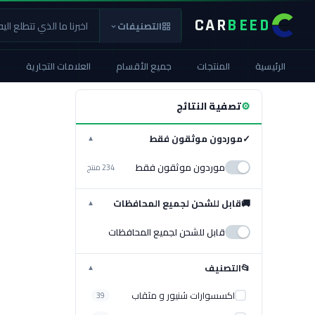
CAR
BEED
التصنيفات
الرئيسية
المنتجات
جميع الأقسام
العلامات التجارية
ا
⚙
تصفية النتائج
✓
موردون موثقون فقط
▼
موردون موثقون فقط
234 منتج
🚚
قابل للشحن لجميع المحافظات
▼
قابل للشحن لجميع المحافظات
📂
التصنيف
▼
اكسسوارات شنيور و مثقاب
39