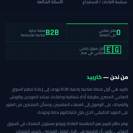
سياسة النزاعات / الاسترجاع
الأسئلة الشائعة
منصة تجارة
منتج صناعي
B2B
0
صناعية متخصصة
على المنصة
أول سوق رقمي
🇪🇬
صناعي في مصر
من نحن —
كاربيد
كاربيد هي أول منصة صناعية رقمية B2B تهدف إلى إعادة تنظيم السوق
الصناعي المصري بطريقة أكثر شفافية وكفاءة. نساعد الموردين والورش
والشركات على الوصول إلى العملاء المناسبين، ونمكّن المشترين من العثور
على المورد الحقيقي الذي يلبي احتياجاتهم بدقة وجودة.
نوفر نظام تقييم يعزز المنافسة العادلة ويرفع مستوى المنتجات في السوق
الصناعي. نؤمن أن الرقمنة هي الحل لتقليل الفوضى، كشف المنتجات