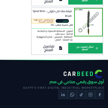
المنتج
السعر
فرشه سلك ازان حلزوني – Spiral Wire
Brush
منتج شامل - ادخل لرؤية
Local
المنتجات الفرعية
manufactur
اقل كمية للطلب : 20
er
الموزع : الاسبانية للاستيراد و الصناعة
الخامة :
حديد صلب
المنطقة :
رمسيس - شارع الجمهورية
بلد المنشأ :
الصين
تفاصيل
اسأل المورد عن
المنتج
السعر
CAR
BEED
أول سوق رقمي صناعي في مصر
EGYPT'S FIRST DIGITAL INDUSTRIAL MARKETPLACE