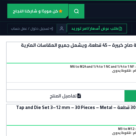
كن موردًا و شاركنا النجاح
طلب عرض أسعار/امر توريد
تسجيل دخول / عمل حساب
شنطة ذكَر و لُقمة (قلاوظ خارجي + قلاوظ داخلي) علبة صاج كبيرة – 45 قطعة، ويشمل جميع المقاسات المترية
M6 to 
م : قلاوظ يدوي
تفاصيل المنتج
شنطة ذكور قلاوظ ولقم قلاوظ 3–12 مم – علبة صاج 30 قطعة – Tap and Die Set 3–12 mm – 30 Pieces – Metal
M3
م : قلاوظ يدوي