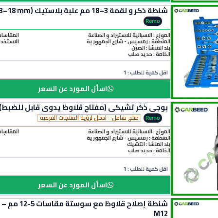
شنطة ذكر و لقمة 3–18 مم علبة بلاستيك (Metric Tap and Die Set 3–18 mm)
Remo
الموزع : الاسبانية للاستيراد و الصناعة
المقاسات المتاحة : 1.75) steps
المنطقة :
رمسيس - شارع الجمهورية
الاستخدا
بلد المنشأ :
الصين
الخامة :
حديد صلب
اقل كمية للطلب : 1
اسأل المورد عن السعر
بوجي ذَكَر تشيكي (مفتاح قلاوظ يدوي قابل للضبط)
منتج شامل - ادخل لرؤية المنتجات الفرعية
Remo
الموزع : الاسبانية للاستيراد و الصناعة
19 مم)
المنطقة :
رمسيس - شارع الجمهورية
بلد المنشأ :
التشيك
الخامة :
حديد صلب
اقل كمية للطلب : 1
اسأل المورد عن السعر
M12