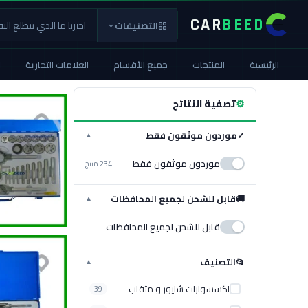
CAR
BEED
التصنيفات
الرئيسية
المنتجات
جميع الأقسام
العلامات التجارية
ا
⚙
تصفية النتائج
✓
موردون موثقون فقط
▼
موردون موثقون فقط
234 منتج
🚚
قابل للشحن لجميع المحافظات
▼
قابل للشحن لجميع المحافظات
📂
التصنيف
▼
اكسسوارات شنيور و مثقاب
39