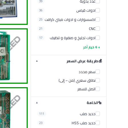
عدد يدوية
39
ادوات قياس
36
اكسسوارات و ادوات ميني كرافت
25
CNC
21
ادوات تجليخ و صنفرة و تنظيف
17
+ 6 خيار آخر
💰
طريقة عرض السعر
▼
سعر محدد
نطاق سعري (من – إلى)
اتصل للسعر
🔩
الخامة
▼
حديد صلب
111
حديد صلب HSS
23