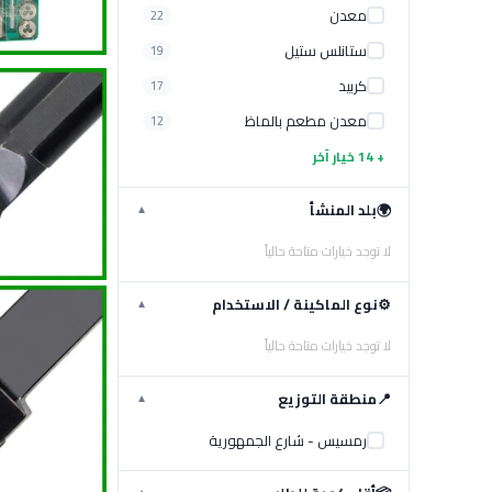
معدن
22
ستانلس ستيل
19
كربيد
17
معدن مطعم بالماظ
12
+ 14 خيار آخر
🌍
بلد المنشأ
▼
لا توجد خيارات متاحة حالياً
⚙️
نوع الماكينة / الاستخدام
▼
لا توجد خيارات متاحة حالياً
📍
منطقة التوزيع
▼
رمسيس - شارع الجمهورية