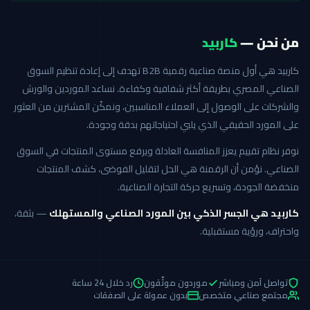
من نحن —
كاربيد
كاربيد هي أول منصة صناعية رقمية B2B تهدف إلى إعادة تنظيم السوق
الصناعي المصري بطريقة أكثر شفافية وكفاءة. نساعد الموردين والورش
والشركات على الوصول إلى العملاء المناسبين، ونمكّن المشترين من العثور
على المورد الحقيقي الذي يلبي احتياجاتهم بدقة وجودة.
نوفر نظام تقييم يعزز المنافسة العادلة ويرفع مستوى المنتجات في السوق
الصناعي. نؤمن أن الرقمنة هي الحل لتقليل الفوضى، كشف المنتجات
منخفضة الجودة، وتسريع حركة التجارة الصناعية.
كاربيد هي الجسر الذكي بين المورد الصناعي والمستهلك
— بثقة،
واحتراف، ورؤية مستقبلية.
تواصل آمن ومباشر
موردون موثّقون
رد خلال 24 ساعة
مجتمع صناعي متخصص
بدون عمولة على الصفقات