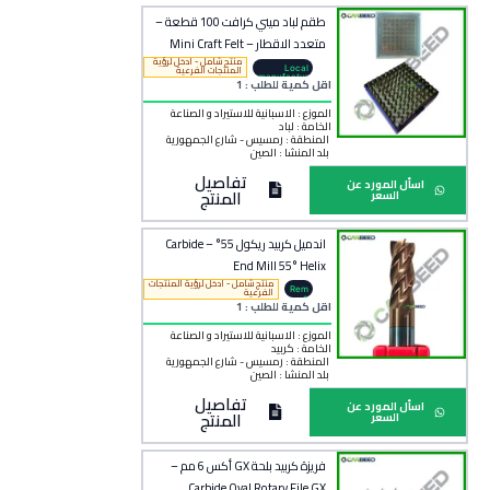
طقم لباد ميني كرافت 100 قطعة –
متعدد الاقطار – Mini Craft Felt
منتج شامل - ادخل لرؤية
Polishing Set
Local
المنتجات الفرعية
manufactur
اقل كمية للطلب : 1
er
الموزع : الاسبانية للاستيراد و الصناعة
الخامة :
لباد
المنطقة :
رمسيس - شارع الجمهورية
بلد المنشأ :
الصين
تفاصيل
اسأل المورد عن
المنتج
السعر
اندميل كربيد ريكول 55° – Carbide
End Mill 55° Helix
منتج شامل - ادخل لرؤية المنتجات
Rem
الفرعية
o
اقل كمية للطلب : 1
الموزع : الاسبانية للاستيراد و الصناعة
الخامة :
كربيد
المنطقة :
رمسيس - شارع الجمهورية
بلد المنشأ :
الصين
تفاصيل
اسأل المورد عن
المنتج
السعر
فريزة كربيد بلحة GX أكس 6 مم –
Carbide Oval Rotary File GX