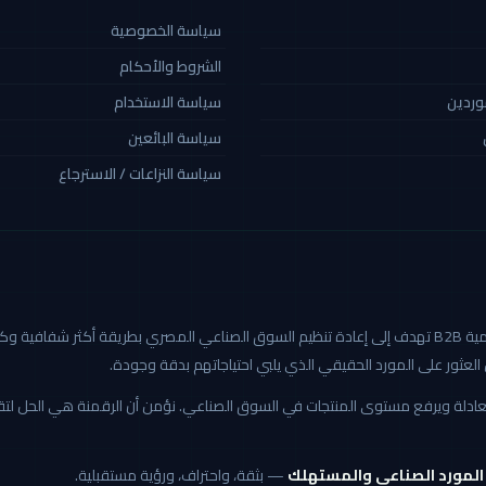
سياسة الخصوصية
الشروط والأحكام
موردين
سياسة الاستخدام
سياسة البائعين
سياسة النزاعات / الاسترجاع
كاربيد هي أول منصة صناعية رقمية B2B تهدف إلى إعادة تنظيم السوق الصناعي المصري بطريق
العثور على المورد الحقيقي الذي يلبي احتياجاتهم بدقة وجودة.
 العادلة ويرفع مستوى المنتجات في السوق الصناعي. نؤمن أن الرقمنة هي الحل ل
 المورد الصناعي والمستهلك
— بثقة، واحتراف، ورؤية مستقبلية.