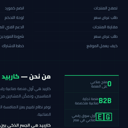
تصفح المنتجات
انضم كمورد
طلب عرض سعر
لوحة التحكم
مقارنة المنتجات
الدعم الفني لل
طلب عرض سعر
شروط الموردين
كيف يعمل الموقع
خطط الاشتراك
من نحن —
كاربيد
منتج صناعي
0
على المنصة
المناسبين، ونمكّن المشترين من 
منصة تجارة
B2B
صناعية متخصصة
نوفر نظام تقييم يعزز المنافسة
الصناعية.
أول سوق رقمي
🇪🇬
صناعي في مصر
كاربيد هي الجسر الذكي بين