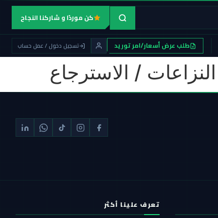
كن موردًا و شاركنا النجاح
طلب عرض أسعار/امر توريد
تسجيل دخول / عمل حساب
لنزاعات / الاسترجاع
تعرف علينا أكثر