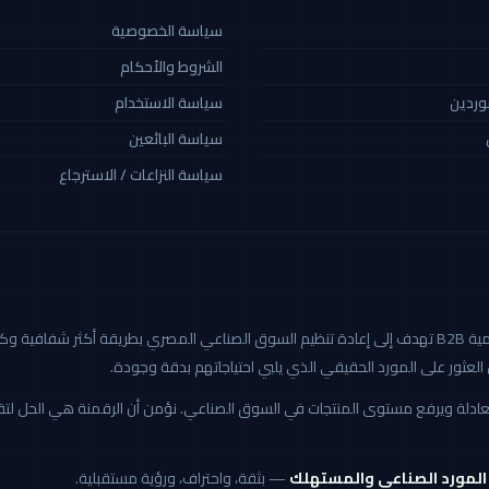
سياسة الخصوصية
الشروط والأحكام
موردين
سياسة الاستخدام
سياسة البائعين
سياسة النزاعات / الاسترجاع
كاربيد هي أول منصة صناعية رقمية B2B تهدف إلى إعادة تنظيم السوق الصناعي المصري بطريق
العثور على المورد الحقيقي الذي يلبي احتياجاتهم بدقة وجودة.
 العادلة ويرفع مستوى المنتجات في السوق الصناعي. نؤمن أن الرقمنة هي الحل ل
 المورد الصناعي والمستهلك
— بثقة، واحتراف، ورؤية مستقبلية.