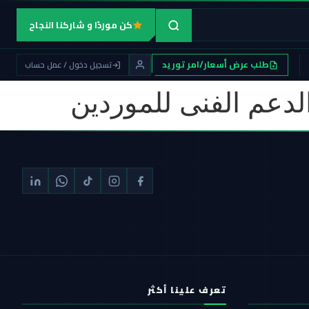
كن موردًا و شاركنا النجاح
طلب عرض أسعار/امر توريد
تسجيل دخول / عمل حساب
لدعم الفنى للموردين
تعرف علينا أكثر