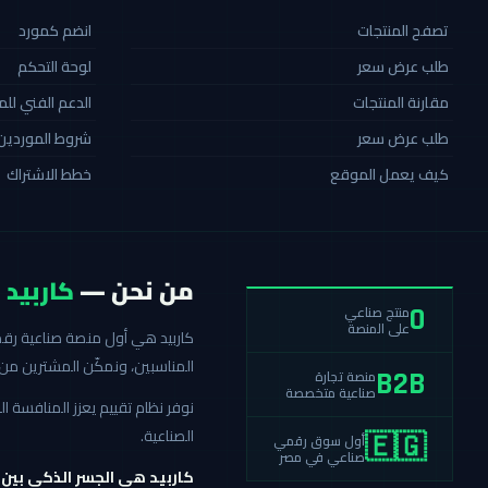
تصفح المنتجات
انضم كمورد
طلب عرض سعر
لوحة التحكم
مقارنة المنتجات
الدعم الفني لل
طلب عرض سعر
شروط الموردين
كيف يعمل الموقع
خطط الاشتراك
من نحن —
كاربيد
منتج صناعي
0
على المنصة
المناسبين، ونمكّن المشترين من 
منصة تجارة
B2B
صناعية متخصصة
نوفر نظام تقييم يعزز المنافسة
الصناعية.
أول سوق رقمي
🇪🇬
صناعي في مصر
كاربيد هي الجسر الذكي بين